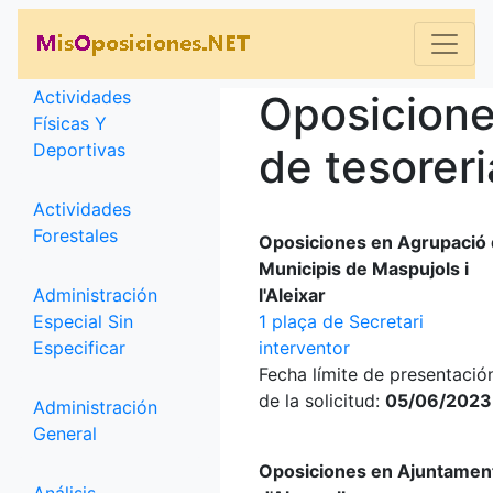
Categorías
Actividades
Oposicion
Físicas Y
Deportivas
de tesoreri
Actividades
Forestales
Oposiciones en Agrupació
Municipis de Maspujols i
Administración
l'Aleixar
Especial Sin
1 plaça de Secretari
Especificar
interventor
Fecha límite de presentació
de la solicitud:
05/06/2023
Administración
General
Oposiciones en Ajuntamen