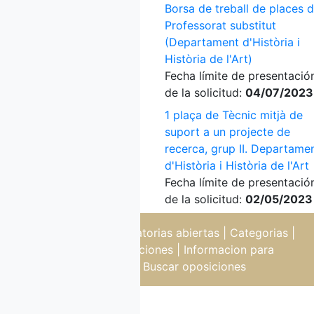
Borsa de treball de places 
Professorat substitut
(Departament d'Història i
Història de l'Art)
Fecha límite de presentació
de la solicitud:
04/07/2023
1 plaça de Tècnic mitjà de
suport a un projecte de
recerca, grup II. Departame
d'Història i Història de l'Art
Fecha límite de presentació
de la solicitud:
02/05/2023
Oposiciones
|
Convocatorias abiertas
|
Categorias
|
Temarios de oposiciones
|
Informacion para
oposiciones
|
Buscar oposiciones