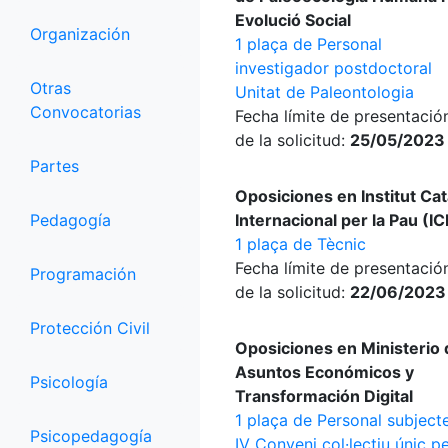
Evolució Social
Organización
1 plaça de Personal
investigador postdoctoral
Otras
Unitat de Paleontologia
Convocatorias
Fecha límite de presentació
de la solicitud:
25/05/2023
Partes
Oposiciones en Institut Cat
Pedagogía
Internacional per la Pau (IC
1 plaça de Tècnic
Fecha límite de presentació
Programación
de la solicitud:
22/06/2023
Protección Civil
Oposiciones en Ministerio 
Asuntos Económicos y
Psicología
Transformación Digital
1 plaça de Personal subjecte
Psicopedagogía
IV Conveni col·lectiu únic p