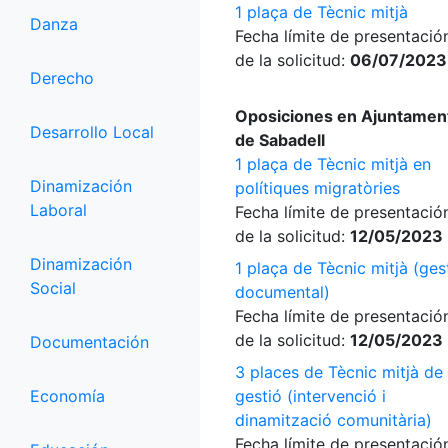
1 plaça de Tècnic mitjà
Danza
Fecha límite de presentació
de la solicitud:
06/07/2023
Derecho
Oposiciones en Ajuntamen
Desarrollo Local
de Sabadell
1 plaça de Tècnic mitjà en
Dinamización
polítiques migratòries
Laboral
Fecha límite de presentació
de la solicitud:
12/05/2023
Dinamización
1 plaça de Tècnic mitjà (ges
Social
documental)
Fecha límite de presentació
de la solicitud:
12/05/2023
Documentación
3 places de Tècnic mitjà de
Economía
gestió (intervenció i
dinamització comunitària)
Fecha límite de presentació