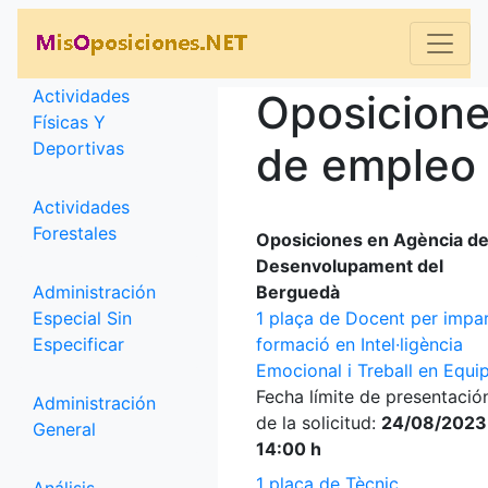
Categorías
Actividades
Oposicion
Físicas Y
Deportivas
de empleo
Actividades
Forestales
Oposiciones en Agència d
Desenvolupament del
Administración
Berguedà
Especial Sin
1 plaça de Docent per impar
Especificar
formació en Intel·ligència
Emocional i Treball en Equi
Fecha límite de presentació
Administración
de la solicitud:
24/08/2023
General
14:00 h
1 plaça de Tècnic