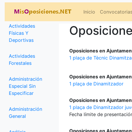
Categorías
Inicio
Convocatoria
Actividades
Oposicione
Físicas Y
Deportivas
Oposiciones en Ajuntamen
Actividades
1 plaça de Tècnic Dinamitz
Forestales
Oposiciones en Ajuntament
Administración
1 plaça de Dinamitzador
Especial Sin
Especificar
Oposiciones en Ajuntament
1 plaça de Dinamitzador juv
Administración
Fecha límite de presentación
General
Oposiciones en Ajuntamen