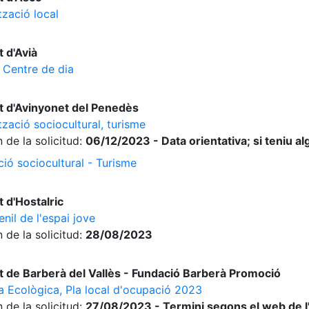
tzació local
 d'Avià
 Centre de dia
 d'Avinyonet del Penedès
zació sociocultural, turisme
 de la solicitud:
06/12/2023 - Data orientativa; si teniu a
ció sociocultural - Turisme
 d'Hostalric
nil de l'espai jove
 de la solicitud:
28/08/2023
 de Barberà del Vallès - Fundació Barberà Promoció
a Ecològica, Pla local d'ocupació 2023
 de la solicitud:
27/08/2023 - Termini segons el web de l