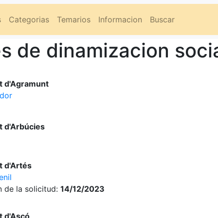
s
Categorias
Temarios
Informacion
Buscar
s de dinamizacion soci
t d'Agramunt
ador
 d'Arbúcies
 d'Artés
enil
 de la solicitud:
14/12/2023
t d'Ascó