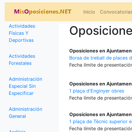
Categorías
Inicio
Convocatoria
Actividades
Oposicione
Físicas Y
Deportivas
Oposiciones en Ajuntamen
Actividades
Borsa de treball de places 
Forestales
Fecha límite de presentación
Administración
Oposiciones en Ajuntament
Especial Sin
1 plaça d'Enginyer obres
Especificar
Fecha límite de presentación
Administración
Oposiciones en Ajuntament
General
1 plaça de Tècnic superior e
Fecha límite de presentación