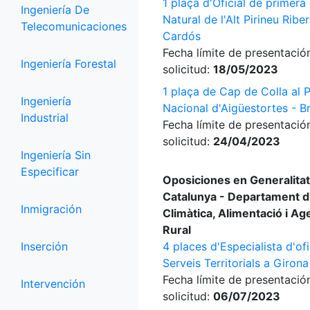
1 plaça d'Oficial de primera 
Ingeniería De
Natural de l'Alt Pirineu Ribe
Telecomunicaciones
Cardós
Fecha límite de presentació
Ingeniería Forestal
solicitud:
18/05/2023
1 plaça de Cap de Colla al 
Ingeniería
Nacional d'Aigüestortes - B
Industrial
Fecha límite de presentació
solicitud:
24/04/2023
Ingeniería Sin
Especificar
Oposiciones en Generalitat
Catalunya - Departament d
Inmigración
Climàtica, Alimentació i A
Rural
Inserción
4 places d'Especialista d'ofi
Serveis Territorials a Girona
Fecha límite de presentació
Intervención
solicitud:
06/07/2023