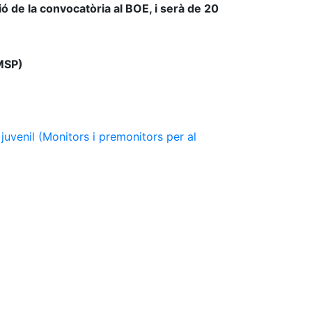
ió de la convocatòria al BOE, i serà de 20
IMSP)
 juvenil (Monitors i premonitors per al