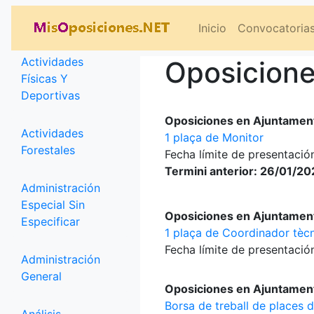
Categorías
Inicio
Convocatoria
Actividades
Oposicione
Físicas Y
Deportivas
Oposiciones en Ajuntament
Actividades
1 plaça de Monitor
Forestales
Fecha límite de presentación
Termini anterior: 26/01/2
Administración
Especial Sin
Oposiciones en Ajuntament
Especificar
1 plaça de Coordinador tècni
Fecha límite de presentación
Administración
General
Oposiciones en Ajuntament
Borsa de treball de places d