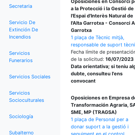
Oposiciones en Consorci p
Secretaria
a la Protecció i la Gestió de
l'Espai d'Interès Natural de
Servicio De
l'Alta Garrotxa - Consorci A
Extinción De
Garrotxa
Incendios
1 plaça de Tècnic mitjà,
responsable de suport tècn
Fecha límite de presentació
Servicios
de la solicitud:
16/07/2023 
Funerarios
Data orientativa; si teniu a
dubte, consulteu l'ens
Servicios Sociales
convocant
Servicios
Oposiciones en Empresa d
Socioculturales
Transformación Agraria, SA
SME, MP (TRAGSA)
Sociología
1 plaça de Personal per a
donar suport a la gestió i
Subalterno
seguiment en el control