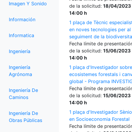
Imagen Y Sonido
de la solicitud:
18/04/2023
14:00 h
Información
1 plaça de Tècnic especialis
en noves tecnologies per al
Informatica
seguiment de la biodiversita
Fecha límite de presentació
de la solicitud:
15/06/2023
Ingeniería
14:00 h
Ingeniería
1 plaça d'Investigador sobr
Agrónoma
ecosistemes forestals i canv
global - Programa INVESTI
Fecha límite de presentació
Ingeniería De
de la solicitud:
15/06/2023
Caminos
14:00 h
1 plaça d'Investigador Sènio
Ingeniería De
en Socioeconomia Forestal
Obras Públicas
Fecha límite de presentació