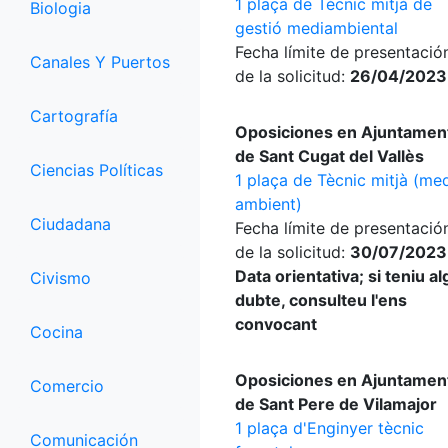
1 plaça de Tècnic mitjà de
Biologia
gestió mediambiental
Fecha límite de presentació
Canales Y Puertos
de la solicitud:
26/04/2023
Cartografía
Oposiciones en Ajuntamen
de Sant Cugat del Vallès
Ciencias Políticas
1 plaça de Tècnic mitjà (me
ambient)
Ciudadana
Fecha límite de presentació
de la solicitud:
30/07/2023
Data orientativa; si teniu a
Civismo
dubte, consulteu l'ens
convocant
Cocina
Oposiciones en Ajuntamen
Comercio
de Sant Pere de Vilamajor
1 plaça d'Enginyer tècnic
Comunicación