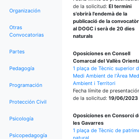
de la solicitud:
El termini
Organización
s'obrirà l'endemà de la
publicació de la convocatòr
Otras
al DOGC i serà de 20 dies
Convocatorias
naturals
Partes
Oposiciones en Consell
Comarcal del Vallès Orient
Pedagogía
1 plaça de Tècnic superior 
Medi Ambient de l'Àrea Med
Ambient i Territori
Programación
Fecha límite de presentació
de la solicitud:
19/06/2023
Protección Civil
Oposiciones en Consorci d
Psicología
les Gavarres
1 plaça de Tècnic de patrim
Psicopedagogía
natural