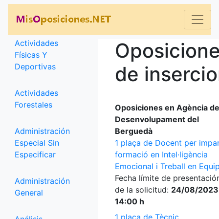
Categorías
Actividades
Oposicion
Físicas Y
Deportivas
de inserci
Actividades
Forestales
Oposiciones en Agència d
Desenvolupament del
Administración
Berguedà
Especial Sin
1 plaça de Docent per impar
Especificar
formació en Intel·ligència
Emocional i Treball en Equi
Fecha límite de presentació
Administración
de la solicitud:
24/08/2023
General
14:00 h
1 plaça de Tècnic