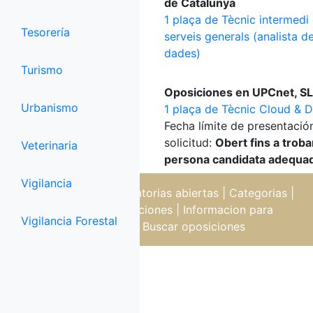
de Catalunya
1 plaça de Tècnic intermedi
Tesorería
serveis generals (analista d
dades)
Turismo
Oposiciones en UPCnet, SL
Urbanismo
1 plaça de Tècnic Cloud & 
Fecha límite de presentació
solicitud:
Obert fins a trobar
Veterinaria
persona candidata adequa
Vigilancia
Oposiciones
|
Convocatorias abiertas
|
Categorias
|
Temarios de oposiciones
|
Informacion para
Vigilancia Forestal
oposiciones
|
Buscar oposiciones