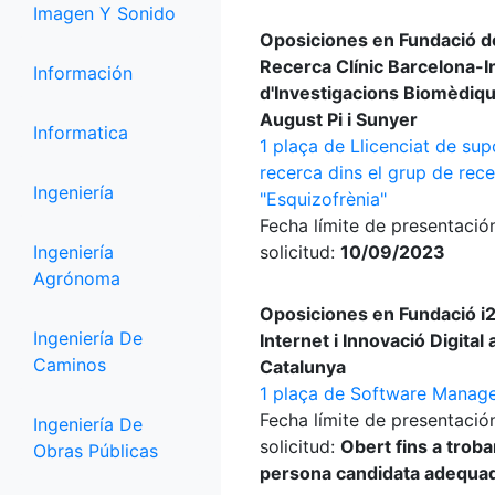
Imagen Y Sonido
Oposiciones en Fundació d
Recerca Clínic Barcelona-In
Información
d'Investigacions Biomèdiq
August Pi i Sunyer
Informatica
1 plaça de Llicenciat de sup
recerca dins el grup de rec
Ingeniería
"Esquizofrènia"
Fecha límite de presentació
Ingeniería
solicitud:
10/09/2023
Agrónoma
Oposiciones en Fundació i
Ingeniería De
Internet i Innovació Digital 
Caminos
Catalunya
1 plaça de Software Manag
Fecha límite de presentació
Ingeniería De
solicitud:
Obert fins a trobar
Obras Públicas
persona candidata adequa