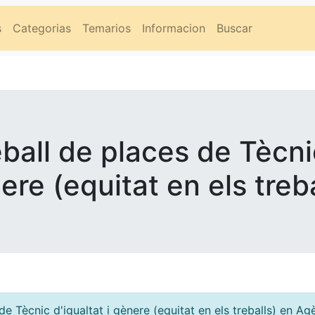
s
Categorias
Temarios
Informacion
Buscar
ball de places de Tècnic
ere (equitat en els treba
de Tècnic d'igualtat i gènere (equitat en els treballs) en 