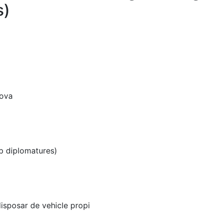
s)
rova
b diplomatures)
disposar de vehicle propi