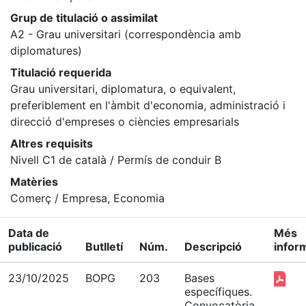
Grup de titulació o assimilat
A2 - Grau universitari (correspondència amb
diplomatures)
Titulació requerida
Grau universitari, diplomatura, o equivalent,
preferiblement en l'àmbit d'economia, administració i
direcció d'empreses o ciències empresarials
Altres requisits
Nivell C1 de català / Permís de conduir B
Matèries
Comerç / Empresa, Economia
Data de
Més
publicació
Butlletí
Núm.
Descripció
infor
23/10/2025
BOPG
203
Bases
específiques.
Convocatòria.