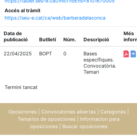
https://tauler.seu-e.cat/inici?idEns=8101670005
Accés al tràmit
https://seu-e.cat/ca/web/barberadelaconca
Data de
Més
publicació
Butlletí
Núm.
Descripció
infor
22/04/2025
BOPT
0
Bases
específiques.
Convocatòria.
Temari
Termini tancat
Oposiciones
|
Convocatorias abiertas
|
Categorias
|
Temarios de oposiciones
|
Informacion para
oposiciones
|
Buscar oposiciones