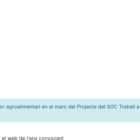
or agroalimentari en el marc del Projecte del SOC Treball
 el web de l'ens convocant