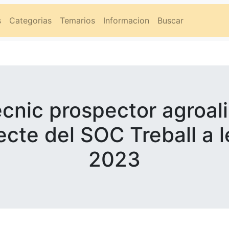
s
Categorias
Temarios
Informacion
Buscar
ècnic prospector agroali
ecte del SOC Treball a
2023