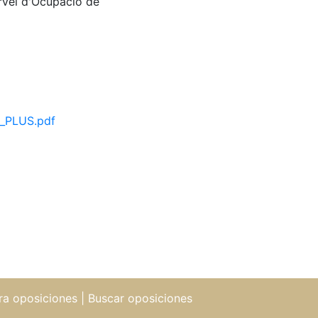
rvei d'Ocupació de
l_PLUS.pdf
ra oposiciones
|
Buscar oposiciones