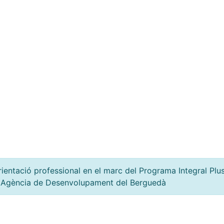
rientació professional en el marc del Programa Integral Plus
Agència de Desenvolupament del Berguedà