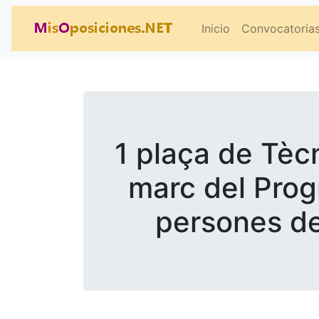
Inicio
Convocatoria
1 plaça de Tècn
marc del Progr
persones d