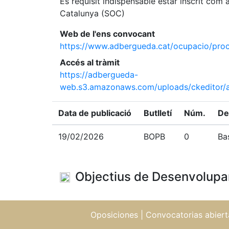
És requisit indispensable estar inscrit co
Catalunya (SOC)
Web de l'ens convocant
https://www.adbergueda.cat/ocupacio/proc
Accés al tràmit
https://adbergueda-
web.s3.amazonaws.com/uploads/ckeditor/
Data de publicació
Butlletí
Núm.
De
19/02/2026
BOPB
0
Ba
Objectius de Desenvolupa
Oposiciones
|
Convocatorias abiert