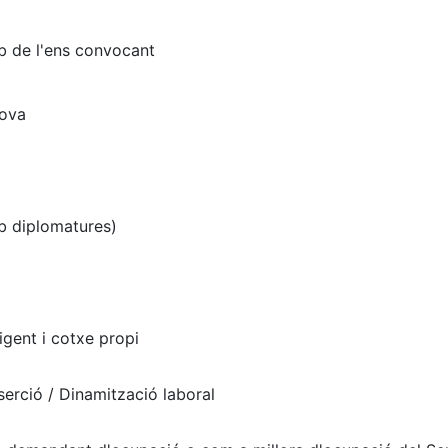
b de l'ens convocant
rova
b diplomatures)
igent i cotxe propi
serció / Dinamització laboral