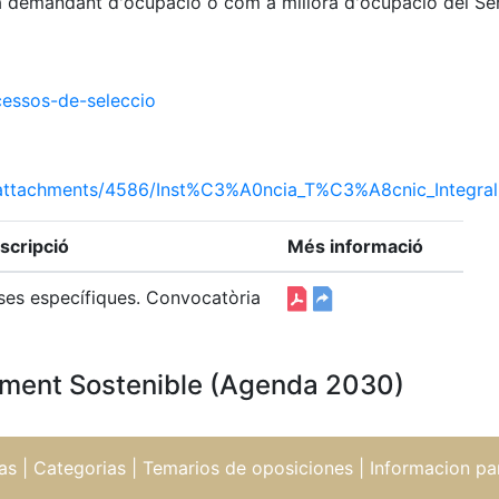
m a demandant d'ocupació o com a millora d'ocupació del Se
essos-de-seleccio
attachments/4586/Inst%C3%A0ncia_T%C3%A8cnic_Integra
scripció
Més informació
ses específiques. Convocatòria
ment Sostenible (Agenda 2030)
as
|
Categorias
|
Temarios de oposiciones
|
Informacion pa