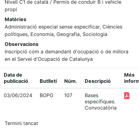
Nivell C1 de català / Permís de conduir B i vehicle
propi
Matèries
Administració especial sense especificar, Ciències
polítiques, Economia, Geografia, Sociologia
Observacions
Inscripció com a demandant d'ocupació o de millora
en el Servei d'Ocupació de Catalunya
Data de
Més
publicació
Butlletí
Núm.
Descripció
infor
03/06/2024
BOPG
107
Bases
específiques.
Convocatòria
Termini tancat