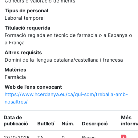
Concurs o valoració de mèrits
Tipus de personal
Laboral temporal
Titulació requerida
Formació reglada en tècnic de farmàcia o a Espanya o
a França
Altres requisits
Domini de la llengua catalana/castellana i francesa
Matèries
Farmàcia
Web de l'ens convocant
https://www.hcerdanya.eu/ca/qui-som/treballa-amb-
nosaltres/
Data de
Més
publicació
Butlletí
Núm.
Descripció
inform
17/10/2025
TA
0
Bases