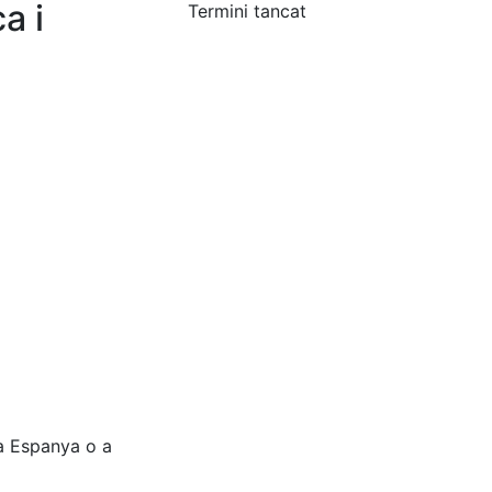
a i
Termini tancat
 a Espanya o a