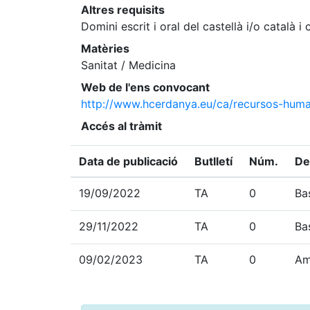
Altres requisits
Domini escrit i oral del castellà i/o català 
Matèries
Sanitat / Medicina
Web de l'ens convocant
http://www.hcerdanya.eu/ca/recursos-huma
Accés al tràmit
Data de publicació
Butlletí
Núm.
De
19/09/2022
TA
0
Ba
29/11/2022
TA
0
Ba
09/02/2023
TA
0
Am