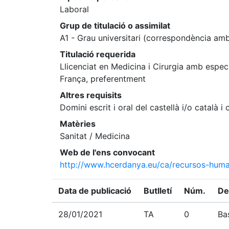
Laboral
Grup de titulació o assimilat
A1 - Grau universitari (correspondència amb
Titulació requerida
Llicenciat en Medicina i Cirurgia amb espe
França, preferentment
Altres requisits
Domini escrit i oral del castellà i/o català 
Matèries
Sanitat / Medicina
Web de l'ens convocant
http://www.hcerdanya.eu/ca/recursos-huma
Data de publicació
Butlletí
Núm.
De
28/01/2021
TA
0
Ba