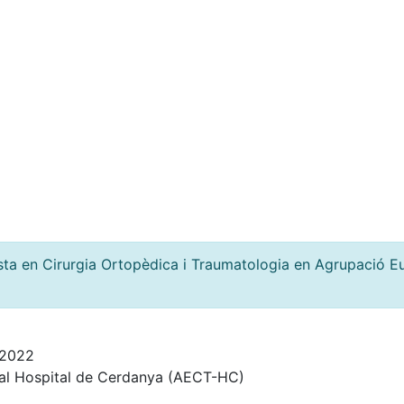
sta en Cirurgia Ortopèdica i Traumatologia en Agrupació E
/2022
ial Hospital de Cerdanya (AECT-HC)