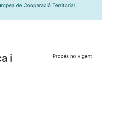
uropea de Cooperació Territorial
a i
Procés no vigent