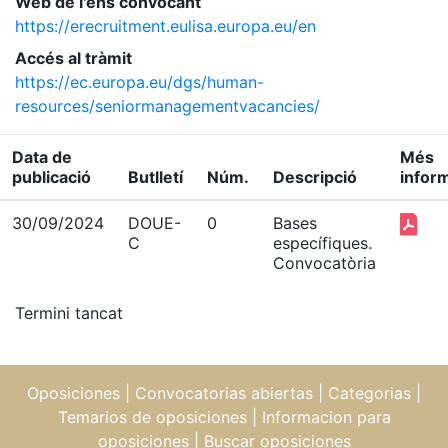
Web de l'ens convocant
https://erecruitment.eulisa.europa.eu/en
Accés al tràmit
https://ec.europa.eu/dgs/human-
resources/seniormanagementvacancies/
Data de
Més
publicació
Butlletí
Núm.
Descripció
infor
30/09/2024
DOUE-
0
Bases
C
específiques.
Convocatòria
Termini tancat
Oposiciones
|
Convocatorias abiertas
|
Categorias
|
Temarios de oposiciones
|
Informacion para
oposiciones
|
Buscar oposiciones