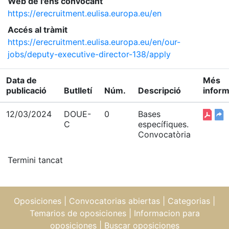
Web de l'ens convocant
https://erecruitment.eulisa.europa.eu/en
Accés al tràmit
https://erecruitment.eulisa.europa.eu/en/our-
jobs/deputy-executive-director-138/apply
Data de
Més
publicació
Butlletí
Núm.
Descripció
inform
12/03/2024
DOUE-
0
Bases
C
específiques.
Convocatòria
Termini tancat
Oposiciones
|
Convocatorias abiertas
|
Categorias
|
Temarios de oposiciones
|
Informacion para
oposiciones
|
Buscar oposiciones