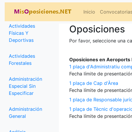
Categorías
Inicio
Convocatoria
Actividades
Oposiciones
Físicas Y
Deportivas
Por favor, seleccione una ca
Actividades
Oposiciones en Aeroports P
Forestales
1 plaça d'Administratiu com
Fecha límite de presentación
Administración
1 plaça de Cap d'Àrea
Especial Sin
Fecha límite de presentación
Especificar
1 plaça de Responsable jurí
Administración
1 plaça de Tècnic d'operaci
General
Fecha límite de presentación