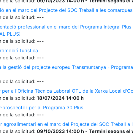
 de la solicitud:
09/10/2023 14:00 h - Termini segons el 
ió en el marc del Projecte del SOC Treball a les comarque
 de la solicitud:
---
ientació professional en el marc del Programa Integral Plus
AL PLUS)
 de la solicitud:
---
romoció turística
 de la solicitud:
---
 a la gestió del projecte europeu Transmuntanya - Programa
 de la solicitud:
---
r per a l'Oficina Tècnica Laboral OTL de la Xarxa Local d'O
 de la solicitud:
18/07/2024 14:00 h
r-prospector per al Programa 30 Plus
 de la solicitud:
---
r agroalimentari en el marc del Projecte del SOC Treball 
 de la solicitud:
09/10/2023 14:00 h - Termini segons el 