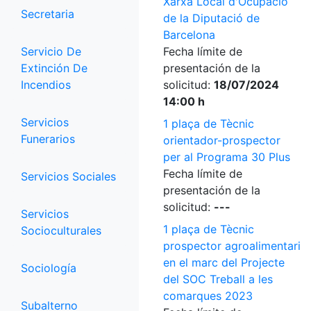
Xarxa Local d'Ocupació
Secretaria
de la Diputació de
Barcelona
Servicio De
Fecha límite de
Extinción De
presentación de la
Incendios
solicitud:
18/07/2024
14:00 h
Servicios
1 plaça de Tècnic
Funerarios
orientador-prospector
per al Programa 30 Plus
Fecha límite de
Servicios Sociales
presentación de la
solicitud:
---
Servicios
1 plaça de Tècnic
Socioculturales
prospector agroalimentari
en el marc del Projecte
Sociología
del SOC Treball a les
comarques 2023
Subalterno