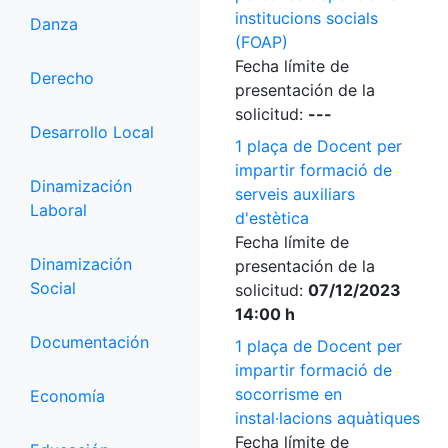
institucions socials
Danza
(FOAP)
Fecha límite de
Derecho
presentación de la
solicitud:
---
Desarrollo Local
1 plaça de Docent per
impartir formació de
Dinamización
serveis auxiliars
Laboral
d'estètica
Fecha límite de
Dinamización
presentación de la
Social
solicitud:
07/12/2023
14:00 h
Documentación
1 plaça de Docent per
impartir formació de
socorrisme en
Economía
instal·lacions aquàtiques
Fecha límite de