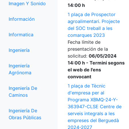
Imagen Y Sonido
14:00 h
1 plaça de Prospector
Información
agroalimentari. Projecte
del SOC treball a les
Informatica
comarques 2023
Fecha límite de
presentación de la
Ingeniería
solicitud:
06/05/2024
14:00 h - Termini segons
Ingeniería
el web de l'ens
Agrónoma
convocant
1 plaça de Tècnic
Ingeniería De
d'empresa per al
Caminos
Programa XBMQ-24-Y-
363947-CLSE Centre de
Ingeniería De
serveis integrals a les
Obras Públicas
empreses del Berguedà
2024-2027