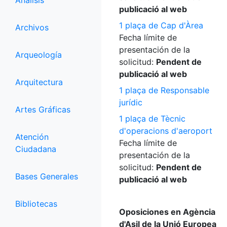
Análisis
publicació al web
1 plaça de Cap d'Àrea
Archivos
Fecha límite de
presentación de la
Arqueología
solicitud:
Pendent de
publicació al web
Arquitectura
1 plaça de Responsable
jurídic
Artes Gráficas
1 plaça de Tècnic
d'operacions d'aeroport
Atención
Fecha límite de
Ciudadana
presentación de la
solicitud:
Pendent de
Bases Generales
publicació al web
Bibliotecas
Oposiciones en Agència
d'Asil de la Unió Europea