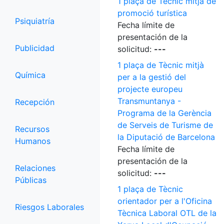
1 plaça de Tècnic mitjà de
promoció turística
Psiquiatría
Fecha límite de
presentación de la
Publicidad
solicitud:
---
1 plaça de Tècnic mitjà
Química
per a la gestió del
projecte europeu
Transmuntanya -
Recepción
Programa de la Gerència
de Serveis de Turisme de
Recursos
la Diputació de Barcelona
Humanos
Fecha límite de
presentación de la
Relaciones
solicitud:
---
Públicas
1 plaça de Tècnic
orientador per a l'Oficina
Riesgos Laborales
Tècnica Laboral OTL de la