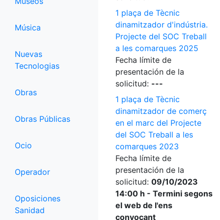
Museos
1 plaça de Tècnic
dinamitzador d'indústria.
Música
Projecte del SOC Treball
a les comarques 2025
Nuevas
Fecha límite de
Tecnologias
presentación de la
solicitud:
---
Obras
1 plaça de Tècnic
dinamitzador de comerç
Obras Públicas
en el marc del Projecte
del SOC Treball a les
Ocio
comarques 2023
Fecha límite de
presentación de la
Operador
solicitud:
09/10/2023
14:00 h - Termini segons
Oposiciones
el web de l'ens
Sanidad
convocant