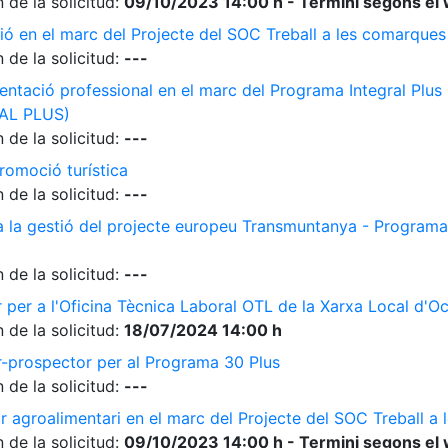
 de la solicitud:
09/10/2023 14:00 h - Termini segons el 
ió en el marc del Projecte del SOC Treball a les comarque
 de la solicitud:
---
ientació professional en el marc del Programa Integral Plus
AL PLUS)
 de la solicitud:
---
romoció turística
 de la solicitud:
---
 a la gestió del projecte europeu Transmuntanya - Programa
 de la solicitud:
---
r per a l'Oficina Tècnica Laboral OTL de la Xarxa Local d'O
 de la solicitud:
18/07/2024 14:00 h
r-prospector per al Programa 30 Plus
 de la solicitud:
---
r agroalimentari en el marc del Projecte del SOC Treball 
 de la solicitud:
09/10/2023 14:00 h - Termini segons el 