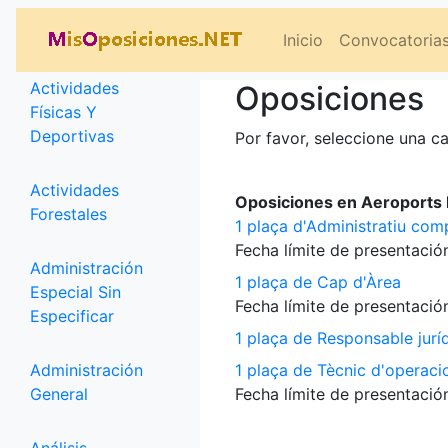
Categorías
Inicio
Convocatoria
Actividades
Oposiciones
Físicas Y
Deportivas
Por favor, seleccione una ca
Actividades
Oposiciones en Aeroports P
Forestales
1 plaça d'Administratiu com
Fecha límite de presentación
Administración
1 plaça de Cap d'Àrea
Especial Sin
Fecha límite de presentación
Especificar
1 plaça de Responsable jurí
Administración
1 plaça de Tècnic d'operaci
General
Fecha límite de presentación