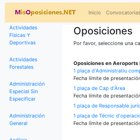
Categorías
Inicio
Convocatoria
Actividades
Oposiciones
Físicas Y
Deportivas
Por favor, seleccione una ca
Actividades
Oposiciones en Aeroports P
Forestales
1 plaça d'Administratiu com
Fecha límite de presentación
Administración
1 plaça de Cap d'Àrea
Especial Sin
Fecha límite de presentación
Especificar
1 plaça de Responsable jurí
Administración
1 plaça de Tècnic d'operaci
General
Fecha límite de presentación