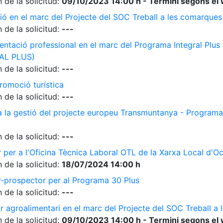
 de la solicitud:
09/10/2023 14:00 h - Termini segons el 
ió en el marc del Projecte del SOC Treball a les comarque
 de la solicitud:
---
ientació professional en el marc del Programa Integral Plus
AL PLUS)
 de la solicitud:
---
romoció turística
 de la solicitud:
---
 a la gestió del projecte europeu Transmuntanya - Programa
 de la solicitud:
---
r per a l'Oficina Tècnica Laboral OTL de la Xarxa Local d'O
 de la solicitud:
18/07/2024 14:00 h
r-prospector per al Programa 30 Plus
 de la solicitud:
---
r agroalimentari en el marc del Projecte del SOC Treball 
 de la solicitud:
09/10/2023 14:00 h - Termini segons el 