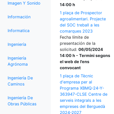
Imagen Y Sonido
14:00 h
1 plaça de Prospector
Información
agroalimentari. Projecte
del SOC treball a les
Informatica
comarques 2023
Fecha límite de
presentación de la
Ingeniería
solicitud:
06/05/2024
14:00 h - Termini segons
Ingeniería
el web de l'ens
Agrónoma
convocant
1 plaça de Tècnic
Ingeniería De
d'empresa per al
Caminos
Programa XBMQ-24-Y-
363947-CLSE Centre de
Ingeniería De
serveis integrals a les
Obras Públicas
empreses del Berguedà
2024-2027