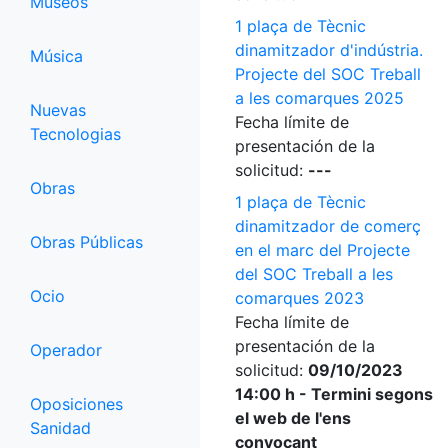
Museos
1 plaça de Tècnic
dinamitzador d'indústria.
Música
Projecte del SOC Treball
a les comarques 2025
Nuevas
Fecha límite de
Tecnologias
presentación de la
solicitud:
---
Obras
1 plaça de Tècnic
dinamitzador de comerç
Obras Públicas
en el marc del Projecte
del SOC Treball a les
Ocio
comarques 2023
Fecha límite de
presentación de la
Operador
solicitud:
09/10/2023
14:00 h - Termini segons
Oposiciones
el web de l'ens
Sanidad
convocant