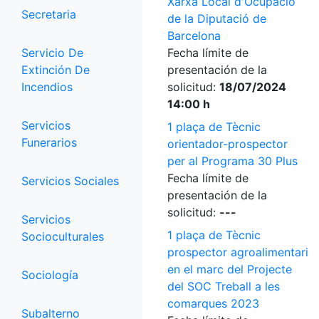
Xarxa Local d'Ocupació
Secretaria
de la Diputació de
Barcelona
Servicio De
Fecha límite de
Extinción De
presentación de la
Incendios
solicitud:
18/07/2024
14:00 h
Servicios
1 plaça de Tècnic
Funerarios
orientador-prospector
per al Programa 30 Plus
Fecha límite de
Servicios Sociales
presentación de la
solicitud:
---
Servicios
1 plaça de Tècnic
Socioculturales
prospector agroalimentari
en el marc del Projecte
Sociología
del SOC Treball a les
comarques 2023
Subalterno