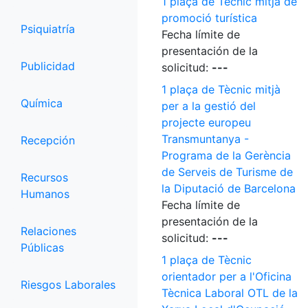
1 plaça de Tècnic mitjà de
promoció turística
Psiquiatría
Fecha límite de
presentación de la
Publicidad
solicitud:
---
1 plaça de Tècnic mitjà
Química
per a la gestió del
projecte europeu
Transmuntanya -
Recepción
Programa de la Gerència
de Serveis de Turisme de
Recursos
la Diputació de Barcelona
Humanos
Fecha límite de
presentación de la
Relaciones
solicitud:
---
Públicas
1 plaça de Tècnic
orientador per a l'Oficina
Riesgos Laborales
Tècnica Laboral OTL de la