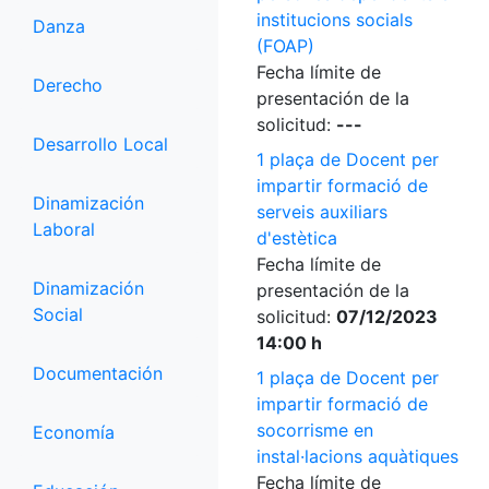
institucions socials
Danza
(FOAP)
Fecha límite de
Derecho
presentación de la
solicitud:
---
Desarrollo Local
1 plaça de Docent per
impartir formació de
Dinamización
serveis auxiliars
Laboral
d'estètica
Fecha límite de
Dinamización
presentación de la
Social
solicitud:
07/12/2023
14:00 h
Documentación
1 plaça de Docent per
impartir formació de
socorrisme en
Economía
instal·lacions aquàtiques
Fecha límite de