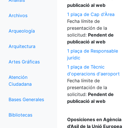
Análisis
publicació al web
1 plaça de Cap d'Àrea
Archivos
Fecha límite de
presentación de la
Arqueología
solicitud:
Pendent de
publicació al web
Arquitectura
1 plaça de Responsable
jurídic
Artes Gráficas
1 plaça de Tècnic
d'operacions d'aeroport
Atención
Fecha límite de
Ciudadana
presentación de la
solicitud:
Pendent de
Bases Generales
publicació al web
Bibliotecas
Oposiciones en Agència
d'Asil de la Unió Europea