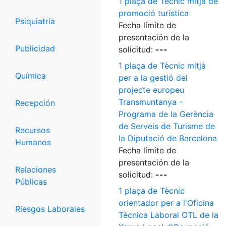
1 plaça de Tècnic mitjà de
promoció turística
Psiquiatría
Fecha límite de
presentación de la
Publicidad
solicitud:
---
1 plaça de Tècnic mitjà
Química
per a la gestió del
projecte europeu
Transmuntanya -
Recepción
Programa de la Gerència
de Serveis de Turisme de
Recursos
la Diputació de Barcelona
Humanos
Fecha límite de
presentación de la
Relaciones
solicitud:
---
Públicas
1 plaça de Tècnic
orientador per a l'Oficina
Riesgos Laborales
Tècnica Laboral OTL de la