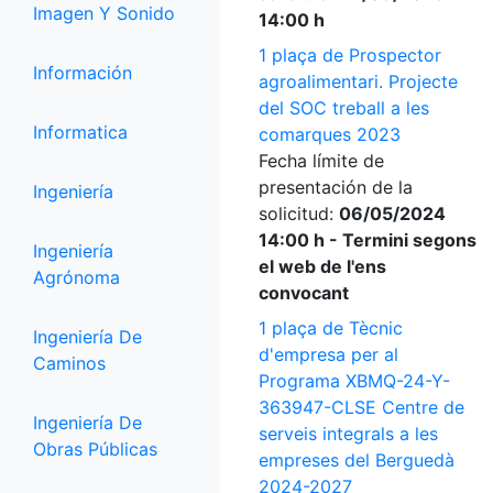
Imagen Y Sonido
14:00 h
1 plaça de Prospector
Información
agroalimentari. Projecte
del SOC treball a les
Informatica
comarques 2023
Fecha límite de
presentación de la
Ingeniería
solicitud:
06/05/2024
14:00 h - Termini segons
Ingeniería
el web de l'ens
Agrónoma
convocant
1 plaça de Tècnic
Ingeniería De
d'empresa per al
Caminos
Programa XBMQ-24-Y-
363947-CLSE Centre de
Ingeniería De
serveis integrals a les
Obras Públicas
empreses del Berguedà
2024-2027