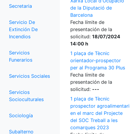
Xarxa Local d'Ocupació
Secretaria
de la Diputació de
Barcelona
Servicio De
Fecha límite de
Extinción De
presentación de la
Incendios
solicitud:
18/07/2024
14:00 h
Servicios
1 plaça de Tècnic
Funerarios
orientador-prospector
per al Programa 30 Plus
Fecha límite de
Servicios Sociales
presentación de la
solicitud:
---
Servicios
1 plaça de Tècnic
Socioculturales
prospector agroalimentari
en el marc del Projecte
Sociología
del SOC Treball a les
comarques 2023
Subalterno