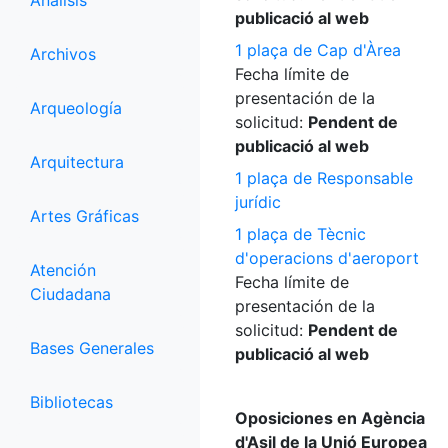
Análisis
publicació al web
1 plaça de Cap d'Àrea
Archivos
Fecha límite de
presentación de la
Arqueología
solicitud:
Pendent de
publicació al web
Arquitectura
1 plaça de Responsable
jurídic
Artes Gráficas
1 plaça de Tècnic
d'operacions d'aeroport
Atención
Fecha límite de
Ciudadana
presentación de la
solicitud:
Pendent de
Bases Generales
publicació al web
Bibliotecas
Oposiciones en Agència
d'Asil de la Unió Europea