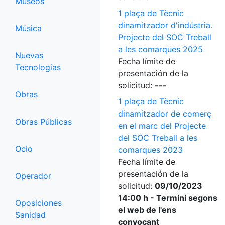
Museos
1 plaça de Tècnic
dinamitzador d'indústria.
Música
Projecte del SOC Treball
a les comarques 2025
Nuevas
Fecha límite de
Tecnologias
presentación de la
solicitud:
---
Obras
1 plaça de Tècnic
dinamitzador de comerç
Obras Públicas
en el marc del Projecte
del SOC Treball a les
Ocio
comarques 2023
Fecha límite de
presentación de la
Operador
solicitud:
09/10/2023
14:00 h - Termini segons
Oposiciones
el web de l'ens
Sanidad
convocant