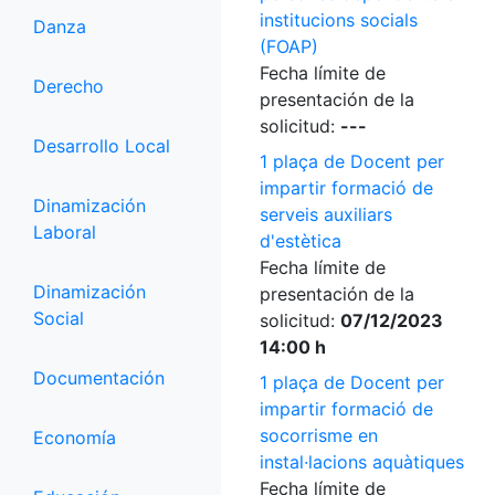
institucions socials
Danza
(FOAP)
Fecha límite de
Derecho
presentación de la
solicitud:
---
Desarrollo Local
1 plaça de Docent per
impartir formació de
Dinamización
serveis auxiliars
Laboral
d'estètica
Fecha límite de
Dinamización
presentación de la
Social
solicitud:
07/12/2023
14:00 h
Documentación
1 plaça de Docent per
impartir formació de
socorrisme en
Economía
instal·lacions aquàtiques
Fecha límite de