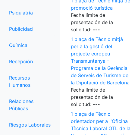
1 plaça de Tècnic mitjà de
promoció turística
Psiquiatría
Fecha límite de
presentación de la
Publicidad
solicitud:
---
1 plaça de Tècnic mitjà
Química
per a la gestió del
projecte europeu
Transmuntanya -
Recepción
Programa de la Gerència
de Serveis de Turisme de
Recursos
la Diputació de Barcelona
Humanos
Fecha límite de
presentación de la
Relaciones
solicitud:
---
Públicas
1 plaça de Tècnic
orientador per a l'Oficina
Riesgos Laborales
Tècnica Laboral OTL de la