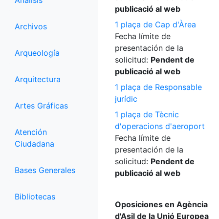
Análisis
publicació al web
1 plaça de Cap d'Àrea
Archivos
Fecha límite de
presentación de la
Arqueología
solicitud:
Pendent de
publicació al web
Arquitectura
1 plaça de Responsable
jurídic
Artes Gráficas
1 plaça de Tècnic
d'operacions d'aeroport
Atención
Fecha límite de
Ciudadana
presentación de la
solicitud:
Pendent de
Bases Generales
publicació al web
Bibliotecas
Oposiciones en Agència
d'Asil de la Unió Europea