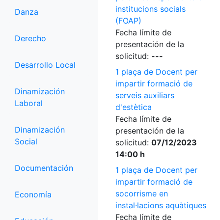
institucions socials
Danza
(FOAP)
Fecha límite de
Derecho
presentación de la
solicitud:
---
Desarrollo Local
1 plaça de Docent per
impartir formació de
Dinamización
serveis auxiliars
Laboral
d'estètica
Fecha límite de
Dinamización
presentación de la
Social
solicitud:
07/12/2023
14:00 h
Documentación
1 plaça de Docent per
impartir formació de
socorrisme en
Economía
instal·lacions aquàtiques
Fecha límite de