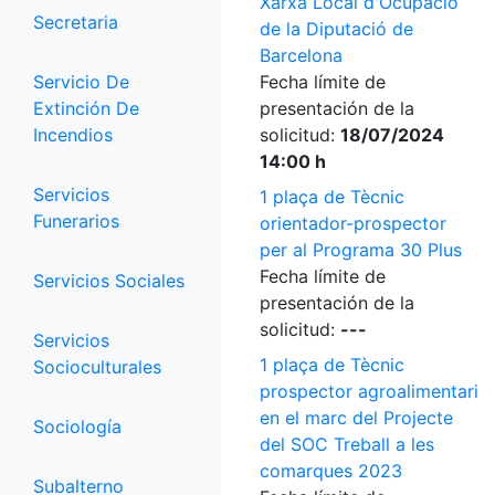
Xarxa Local d'Ocupació
Secretaria
de la Diputació de
Barcelona
Servicio De
Fecha límite de
Extinción De
presentación de la
Incendios
solicitud:
18/07/2024
14:00 h
Servicios
1 plaça de Tècnic
Funerarios
orientador-prospector
per al Programa 30 Plus
Fecha límite de
Servicios Sociales
presentación de la
solicitud:
---
Servicios
1 plaça de Tècnic
Socioculturales
prospector agroalimentari
en el marc del Projecte
Sociología
del SOC Treball a les
comarques 2023
Subalterno