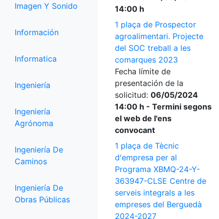
Imagen Y Sonido
14:00 h
1 plaça de Prospector
Información
agroalimentari. Projecte
del SOC treball a les
Informatica
comarques 2023
Fecha límite de
presentación de la
Ingeniería
solicitud:
06/05/2024
14:00 h - Termini segons
Ingeniería
el web de l'ens
Agrónoma
convocant
1 plaça de Tècnic
Ingeniería De
d'empresa per al
Caminos
Programa XBMQ-24-Y-
363947-CLSE Centre de
Ingeniería De
serveis integrals a les
Obras Públicas
empreses del Berguedà
2024-2027