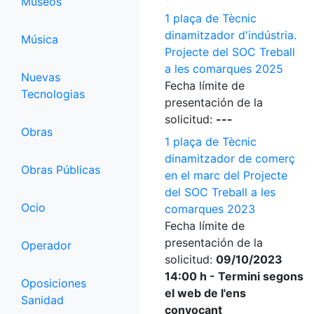
Museos
1 plaça de Tècnic
dinamitzador d'indústria.
Música
Projecte del SOC Treball
a les comarques 2025
Nuevas
Fecha límite de
Tecnologias
presentación de la
solicitud:
---
Obras
1 plaça de Tècnic
dinamitzador de comerç
Obras Públicas
en el marc del Projecte
del SOC Treball a les
Ocio
comarques 2023
Fecha límite de
presentación de la
Operador
solicitud:
09/10/2023
14:00 h - Termini segons
Oposiciones
el web de l'ens
Sanidad
convocant