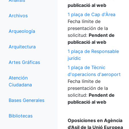
Análisis
publicació al web
1 plaça de Cap d'Àrea
Archivos
Fecha límite de
presentación de la
Arqueología
solicitud:
Pendent de
publicació al web
Arquitectura
1 plaça de Responsable
jurídic
Artes Gráficas
1 plaça de Tècnic
d'operacions d'aeroport
Atención
Fecha límite de
Ciudadana
presentación de la
solicitud:
Pendent de
Bases Generales
publicació al web
Bibliotecas
Oposiciones en Agència
d'Asil de la Unió Europea