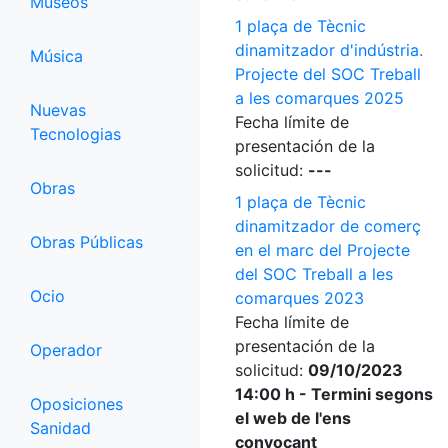
Museos
1 plaça de Tècnic
dinamitzador d'indústria.
Música
Projecte del SOC Treball
a les comarques 2025
Nuevas
Fecha límite de
Tecnologias
presentación de la
solicitud:
---
Obras
1 plaça de Tècnic
dinamitzador de comerç
Obras Públicas
en el marc del Projecte
del SOC Treball a les
Ocio
comarques 2023
Fecha límite de
presentación de la
Operador
solicitud:
09/10/2023
14:00 h - Termini segons
Oposiciones
el web de l'ens
Sanidad
convocant