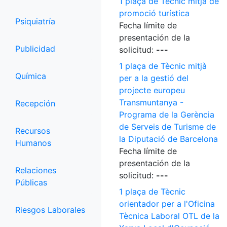
1 plaça de Tècnic mitjà de
promoció turística
Psiquiatría
Fecha límite de
presentación de la
Publicidad
solicitud:
---
1 plaça de Tècnic mitjà
Química
per a la gestió del
projecte europeu
Transmuntanya -
Recepción
Programa de la Gerència
de Serveis de Turisme de
Recursos
la Diputació de Barcelona
Humanos
Fecha límite de
presentación de la
Relaciones
solicitud:
---
Públicas
1 plaça de Tècnic
orientador per a l'Oficina
Riesgos Laborales
Tècnica Laboral OTL de la