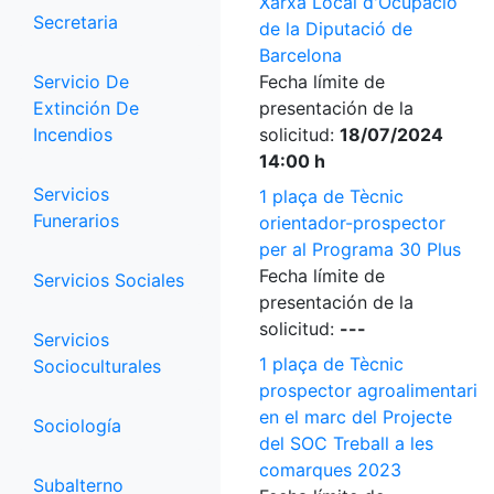
Xarxa Local d'Ocupació
Secretaria
de la Diputació de
Barcelona
Servicio De
Fecha límite de
Extinción De
presentación de la
Incendios
solicitud:
18/07/2024
14:00 h
Servicios
1 plaça de Tècnic
Funerarios
orientador-prospector
per al Programa 30 Plus
Fecha límite de
Servicios Sociales
presentación de la
solicitud:
---
Servicios
1 plaça de Tècnic
Socioculturales
prospector agroalimentari
en el marc del Projecte
Sociología
del SOC Treball a les
comarques 2023
Subalterno