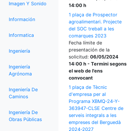
Imagen Y Sonido
14:00 h
1 plaça de Prospector
Información
agroalimentari. Projecte
del SOC treball a les
Informatica
comarques 2023
Fecha límite de
presentación de la
Ingeniería
solicitud:
06/05/2024
14:00 h - Termini segons
Ingeniería
el web de l'ens
Agrónoma
convocant
1 plaça de Tècnic
Ingeniería De
d'empresa per al
Caminos
Programa XBMQ-24-Y-
363947-CLSE Centre de
Ingeniería De
serveis integrals a les
Obras Públicas
empreses del Berguedà
2024-2027