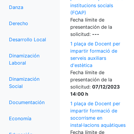
institucions socials
Danza
(FOAP)
Fecha límite de
Derecho
presentación de la
solicitud:
---
Desarrollo Local
1 plaça de Docent per
impartir formació de
Dinamización
serveis auxiliars
Laboral
d'estètica
Fecha límite de
Dinamización
presentación de la
Social
solicitud:
07/12/2023
14:00 h
Documentación
1 plaça de Docent per
impartir formació de
socorrisme en
Economía
instal·lacions aquàtiques
Fecha límite de