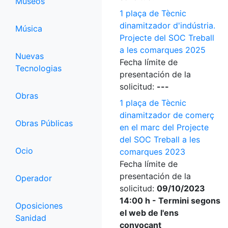
Museos
1 plaça de Tècnic
dinamitzador d'indústria.
Música
Projecte del SOC Treball
a les comarques 2025
Nuevas
Fecha límite de
Tecnologias
presentación de la
solicitud:
---
Obras
1 plaça de Tècnic
dinamitzador de comerç
Obras Públicas
en el marc del Projecte
del SOC Treball a les
Ocio
comarques 2023
Fecha límite de
presentación de la
Operador
solicitud:
09/10/2023
14:00 h - Termini segons
Oposiciones
el web de l'ens
Sanidad
convocant