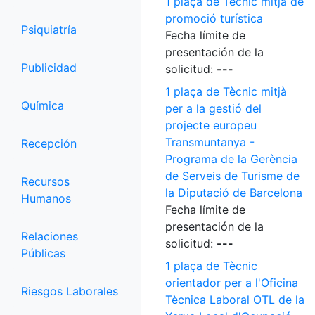
1 plaça de Tècnic mitjà de
promoció turística
Psiquiatría
Fecha límite de
presentación de la
Publicidad
solicitud:
---
1 plaça de Tècnic mitjà
Química
per a la gestió del
projecte europeu
Transmuntanya -
Recepción
Programa de la Gerència
de Serveis de Turisme de
Recursos
la Diputació de Barcelona
Humanos
Fecha límite de
presentación de la
Relaciones
solicitud:
---
Públicas
1 plaça de Tècnic
orientador per a l'Oficina
Riesgos Laborales
Tècnica Laboral OTL de la