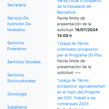
Xarxa Local d'Ocupació
Secretaria
de la Diputació de
Barcelona
Servicio De
Fecha límite de
Extinción De
presentación de la
Incendios
solicitud:
18/07/2024
14:00 h
Servicios
1 plaça de Tècnic
Funerarios
orientador-prospector
per al Programa 30 Plus
Fecha límite de
Servicios Sociales
presentación de la
solicitud:
---
Servicios
1 plaça de Tècnic
Socioculturales
prospector agroalimentari
en el marc del Projecte
Sociología
del SOC Treball a les
comarques 2023
Subalterno