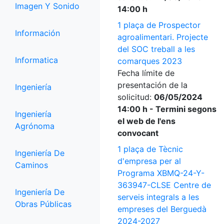
Imagen Y Sonido
14:00 h
1 plaça de Prospector
Información
agroalimentari. Projecte
del SOC treball a les
Informatica
comarques 2023
Fecha límite de
presentación de la
Ingeniería
solicitud:
06/05/2024
14:00 h - Termini segons
Ingeniería
el web de l'ens
Agrónoma
convocant
1 plaça de Tècnic
Ingeniería De
d'empresa per al
Caminos
Programa XBMQ-24-Y-
363947-CLSE Centre de
Ingeniería De
serveis integrals a les
Obras Públicas
empreses del Berguedà
2024-2027