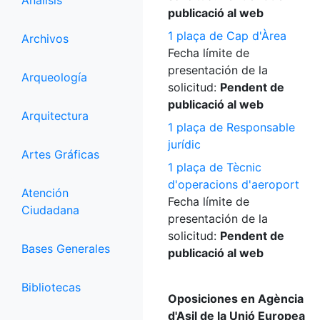
Análisis
publicació al web
1 plaça de Cap d'Àrea
Archivos
Fecha límite de
presentación de la
Arqueología
solicitud:
Pendent de
publicació al web
Arquitectura
1 plaça de Responsable
jurídic
Artes Gráficas
1 plaça de Tècnic
d'operacions d'aeroport
Atención
Fecha límite de
Ciudadana
presentación de la
solicitud:
Pendent de
Bases Generales
publicació al web
Bibliotecas
Oposiciones en Agència
d'Asil de la Unió Europea