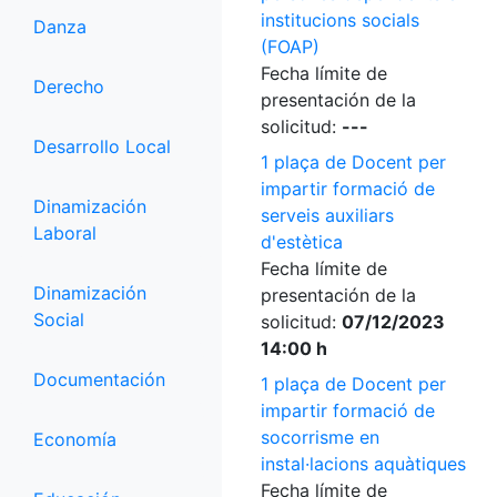
institucions socials
Danza
(FOAP)
Fecha límite de
Derecho
presentación de la
solicitud:
---
Desarrollo Local
1 plaça de Docent per
impartir formació de
Dinamización
serveis auxiliars
Laboral
d'estètica
Fecha límite de
Dinamización
presentación de la
Social
solicitud:
07/12/2023
14:00 h
Documentación
1 plaça de Docent per
impartir formació de
socorrisme en
Economía
instal·lacions aquàtiques
Fecha límite de