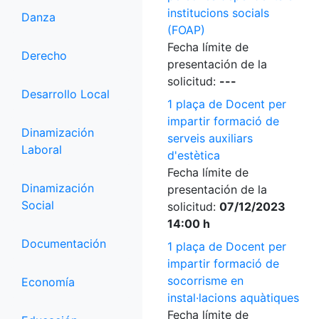
institucions socials
Danza
(FOAP)
Fecha límite de
Derecho
presentación de la
solicitud:
---
Desarrollo Local
1 plaça de Docent per
impartir formació de
Dinamización
serveis auxiliars
Laboral
d'estètica
Fecha límite de
Dinamización
presentación de la
Social
solicitud:
07/12/2023
14:00 h
Documentación
1 plaça de Docent per
impartir formació de
socorrisme en
Economía
instal·lacions aquàtiques
Fecha límite de