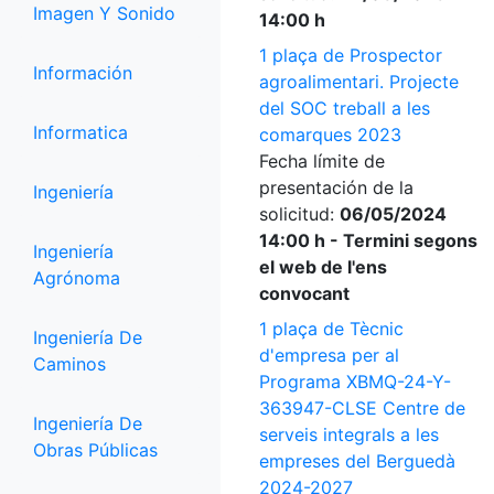
Imagen Y Sonido
14:00 h
1 plaça de Prospector
Información
agroalimentari. Projecte
del SOC treball a les
Informatica
comarques 2023
Fecha límite de
presentación de la
Ingeniería
solicitud:
06/05/2024
14:00 h - Termini segons
Ingeniería
el web de l'ens
Agrónoma
convocant
1 plaça de Tècnic
Ingeniería De
d'empresa per al
Caminos
Programa XBMQ-24-Y-
363947-CLSE Centre de
Ingeniería De
serveis integrals a les
Obras Públicas
empreses del Berguedà
2024-2027