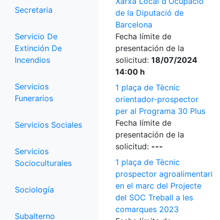
Xarxa Local d'Ocupació
Secretaria
de la Diputació de
Barcelona
Servicio De
Fecha límite de
Extinción De
presentación de la
Incendios
solicitud:
18/07/2024
14:00 h
Servicios
1 plaça de Tècnic
Funerarios
orientador-prospector
per al Programa 30 Plus
Fecha límite de
Servicios Sociales
presentación de la
solicitud:
---
Servicios
1 plaça de Tècnic
Socioculturales
prospector agroalimentari
en el marc del Projecte
Sociología
del SOC Treball a les
comarques 2023
Subalterno