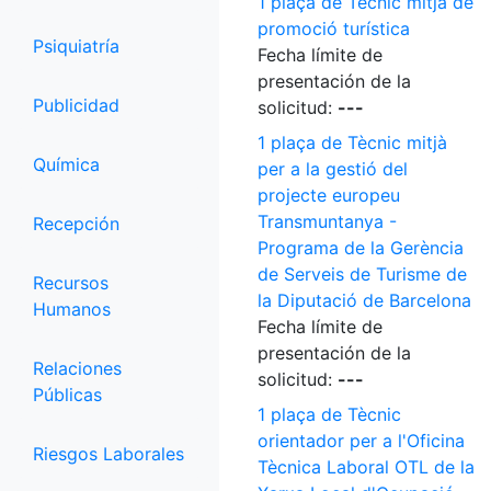
1 plaça de Tècnic mitjà de
promoció turística
Psiquiatría
Fecha límite de
presentación de la
Publicidad
solicitud:
---
1 plaça de Tècnic mitjà
Química
per a la gestió del
projecte europeu
Transmuntanya -
Recepción
Programa de la Gerència
de Serveis de Turisme de
Recursos
la Diputació de Barcelona
Humanos
Fecha límite de
presentación de la
Relaciones
solicitud:
---
Públicas
1 plaça de Tècnic
orientador per a l'Oficina
Riesgos Laborales
Tècnica Laboral OTL de la