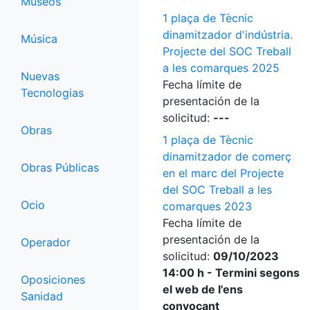
Museos
1 plaça de Tècnic
dinamitzador d'indústria.
Música
Projecte del SOC Treball
a les comarques 2025
Nuevas
Fecha límite de
Tecnologias
presentación de la
solicitud:
---
Obras
1 plaça de Tècnic
dinamitzador de comerç
Obras Públicas
en el marc del Projecte
del SOC Treball a les
Ocio
comarques 2023
Fecha límite de
presentación de la
Operador
solicitud:
09/10/2023
14:00 h - Termini segons
Oposiciones
el web de l'ens
Sanidad
convocant