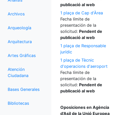
Análisis
publicació al web
1 plaça de Cap d'Àrea
Archivos
Fecha límite de
presentación de la
Arqueología
solicitud:
Pendent de
publicació al web
Arquitectura
1 plaça de Responsable
jurídic
Artes Gráficas
1 plaça de Tècnic
d'operacions d'aeroport
Atención
Fecha límite de
Ciudadana
presentación de la
solicitud:
Pendent de
Bases Generales
publicació al web
Bibliotecas
Oposiciones en Agència
d'Asil de la Unió Europea