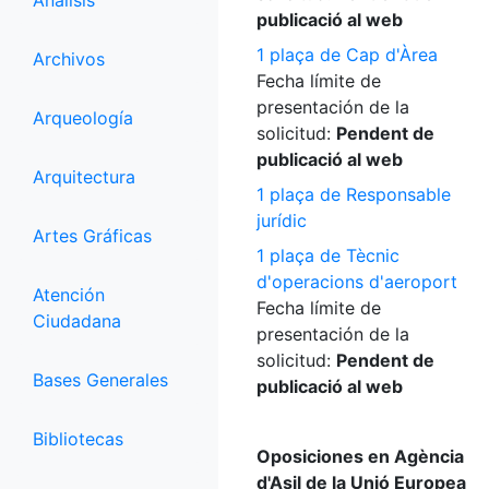
Análisis
publicació al web
1 plaça de Cap d'Àrea
Archivos
Fecha límite de
presentación de la
Arqueología
solicitud:
Pendent de
publicació al web
Arquitectura
1 plaça de Responsable
jurídic
Artes Gráficas
1 plaça de Tècnic
d'operacions d'aeroport
Atención
Fecha límite de
Ciudadana
presentación de la
solicitud:
Pendent de
Bases Generales
publicació al web
Bibliotecas
Oposiciones en Agència
d'Asil de la Unió Europea