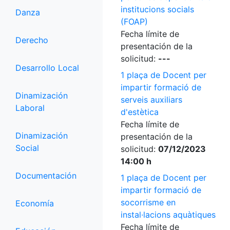
institucions socials
Danza
(FOAP)
Fecha límite de
Derecho
presentación de la
solicitud:
---
Desarrollo Local
1 plaça de Docent per
impartir formació de
Dinamización
serveis auxiliars
Laboral
d'estètica
Fecha límite de
Dinamización
presentación de la
Social
solicitud:
07/12/2023
14:00 h
Documentación
1 plaça de Docent per
impartir formació de
socorrisme en
Economía
instal·lacions aquàtiques
Fecha límite de