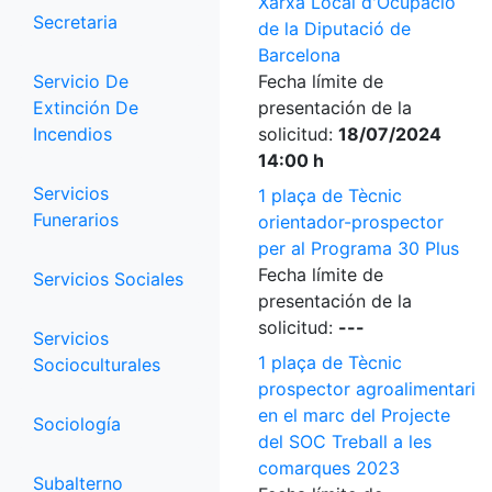
Xarxa Local d'Ocupació
Secretaria
de la Diputació de
Barcelona
Servicio De
Fecha límite de
Extinción De
presentación de la
Incendios
solicitud:
18/07/2024
14:00 h
Servicios
1 plaça de Tècnic
Funerarios
orientador-prospector
per al Programa 30 Plus
Fecha límite de
Servicios Sociales
presentación de la
solicitud:
---
Servicios
1 plaça de Tècnic
Socioculturales
prospector agroalimentari
en el marc del Projecte
Sociología
del SOC Treball a les
comarques 2023
Subalterno