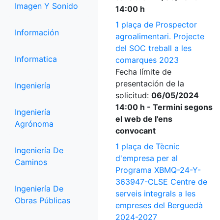
Imagen Y Sonido
14:00 h
1 plaça de Prospector
Información
agroalimentari. Projecte
del SOC treball a les
Informatica
comarques 2023
Fecha límite de
presentación de la
Ingeniería
solicitud:
06/05/2024
14:00 h - Termini segons
Ingeniería
el web de l'ens
Agrónoma
convocant
1 plaça de Tècnic
Ingeniería De
d'empresa per al
Caminos
Programa XBMQ-24-Y-
363947-CLSE Centre de
Ingeniería De
serveis integrals a les
Obras Públicas
empreses del Berguedà
2024-2027