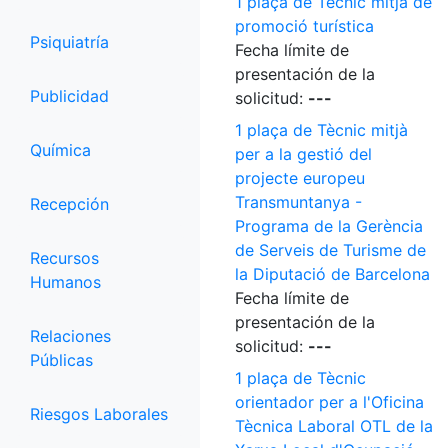
1 plaça de Tècnic mitjà de
promoció turística
Psiquiatría
Fecha límite de
presentación de la
Publicidad
solicitud:
---
1 plaça de Tècnic mitjà
Química
per a la gestió del
projecte europeu
Transmuntanya -
Recepción
Programa de la Gerència
de Serveis de Turisme de
Recursos
la Diputació de Barcelona
Humanos
Fecha límite de
presentación de la
Relaciones
solicitud:
---
Públicas
1 plaça de Tècnic
orientador per a l'Oficina
Riesgos Laborales
Tècnica Laboral OTL de la