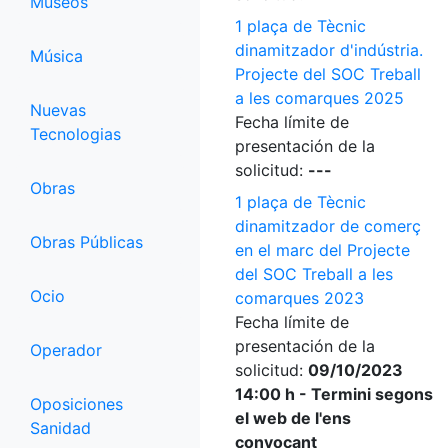
Museos
1 plaça de Tècnic
dinamitzador d'indústria.
Música
Projecte del SOC Treball
a les comarques 2025
Nuevas
Fecha límite de
Tecnologias
presentación de la
solicitud:
---
Obras
1 plaça de Tècnic
dinamitzador de comerç
Obras Públicas
en el marc del Projecte
del SOC Treball a les
Ocio
comarques 2023
Fecha límite de
presentación de la
Operador
solicitud:
09/10/2023
14:00 h - Termini segons
Oposiciones
el web de l'ens
Sanidad
convocant