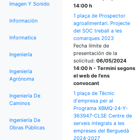
Imagen Y Sonido
14:00 h
1 plaça de Prospector
Información
agroalimentari. Projecte
del SOC treball a les
Informatica
comarques 2023
Fecha límite de
presentación de la
Ingeniería
solicitud:
06/05/2024
14:00 h - Termini segons
Ingeniería
el web de l'ens
Agrónoma
convocant
1 plaça de Tècnic
Ingeniería De
d'empresa per al
Caminos
Programa XBMQ-24-Y-
363947-CLSE Centre de
Ingeniería De
serveis integrals a les
Obras Públicas
empreses del Berguedà
2024-2027