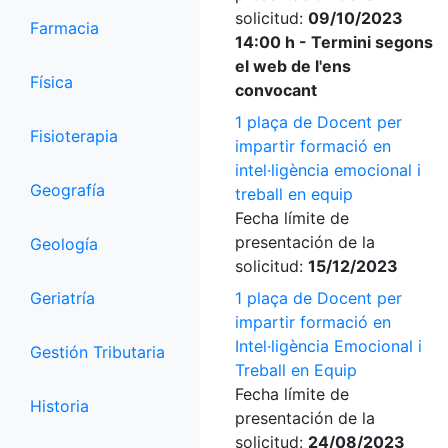
solicitud:
09/10/2023
Farmacia
14:00 h - Termini segons
el web de l'ens
Física
convocant
1 plaça de Docent per
Fisioterapia
impartir formació en
intel·ligència emocional i
Geografía
treball en equip
Fecha límite de
presentación de la
Geología
solicitud:
15/12/2023
Geriatría
1 plaça de Docent per
impartir formació en
Intel·ligència Emocional i
Gestión Tributaria
Treball en Equip
Fecha límite de
Historia
presentación de la
solicitud:
24/08/2023