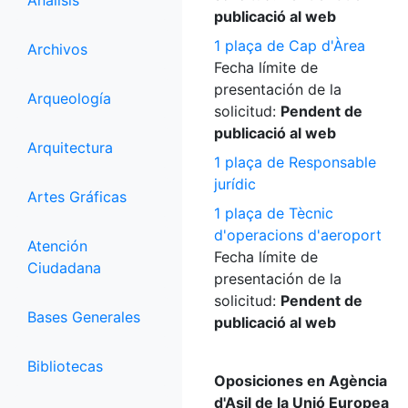
Análisis
publicació al web
1 plaça de Cap d'Àrea
Archivos
Fecha límite de
presentación de la
Arqueología
solicitud:
Pendent de
publicació al web
Arquitectura
1 plaça de Responsable
jurídic
Artes Gráficas
1 plaça de Tècnic
d'operacions d'aeroport
Atención
Fecha límite de
Ciudadana
presentación de la
solicitud:
Pendent de
Bases Generales
publicació al web
Bibliotecas
Oposiciones en Agència
d'Asil de la Unió Europea