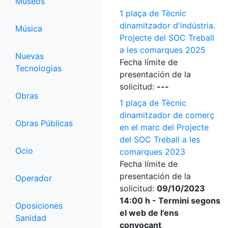
Museos
1 plaça de Tècnic
dinamitzador d'indústria.
Música
Projecte del SOC Treball
a les comarques 2025
Nuevas
Fecha límite de
Tecnologias
presentación de la
solicitud:
---
Obras
1 plaça de Tècnic
dinamitzador de comerç
Obras Públicas
en el marc del Projecte
del SOC Treball a les
Ocio
comarques 2023
Fecha límite de
presentación de la
Operador
solicitud:
09/10/2023
14:00 h - Termini segons
Oposiciones
el web de l'ens
Sanidad
convocant