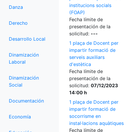
institucions socials
Danza
(FOAP)
Fecha límite de
Derecho
presentación de la
solicitud:
---
Desarrollo Local
1 plaça de Docent per
impartir formació de
Dinamización
serveis auxiliars
Laboral
d'estètica
Fecha límite de
Dinamización
presentación de la
Social
solicitud:
07/12/2023
14:00 h
Documentación
1 plaça de Docent per
impartir formació de
socorrisme en
Economía
instal·lacions aquàtiques
Fecha límite de