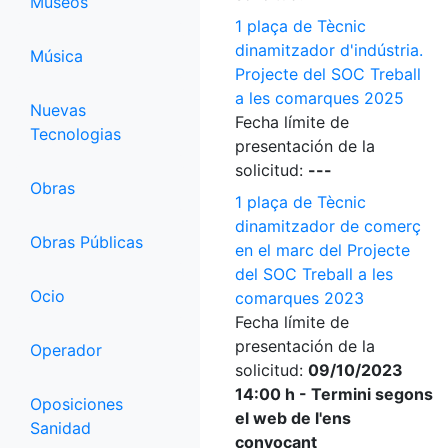
Museos
1 plaça de Tècnic
dinamitzador d'indústria.
Música
Projecte del SOC Treball
a les comarques 2025
Nuevas
Fecha límite de
Tecnologias
presentación de la
solicitud:
---
Obras
1 plaça de Tècnic
dinamitzador de comerç
Obras Públicas
en el marc del Projecte
del SOC Treball a les
Ocio
comarques 2023
Fecha límite de
presentación de la
Operador
solicitud:
09/10/2023
14:00 h - Termini segons
Oposiciones
el web de l'ens
Sanidad
convocant