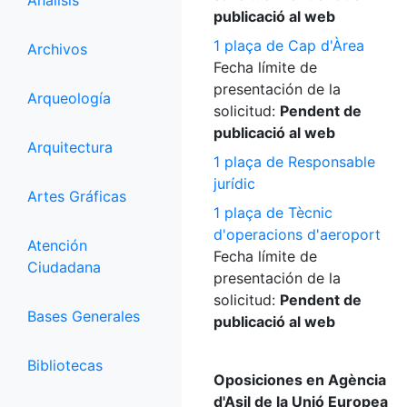
Análisis
publicació al web
1 plaça de Cap d'Àrea
Archivos
Fecha límite de
presentación de la
Arqueología
solicitud:
Pendent de
publicació al web
Arquitectura
1 plaça de Responsable
jurídic
Artes Gráficas
1 plaça de Tècnic
d'operacions d'aeroport
Atención
Fecha límite de
Ciudadana
presentación de la
solicitud:
Pendent de
Bases Generales
publicació al web
Bibliotecas
Oposiciones en Agència
d'Asil de la Unió Europea