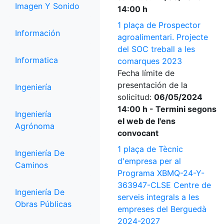
Imagen Y Sonido
14:00 h
1 plaça de Prospector
Información
agroalimentari. Projecte
del SOC treball a les
Informatica
comarques 2023
Fecha límite de
presentación de la
Ingeniería
solicitud:
06/05/2024
14:00 h - Termini segons
Ingeniería
el web de l'ens
Agrónoma
convocant
1 plaça de Tècnic
Ingeniería De
d'empresa per al
Caminos
Programa XBMQ-24-Y-
363947-CLSE Centre de
Ingeniería De
serveis integrals a les
Obras Públicas
empreses del Berguedà
2024-2027