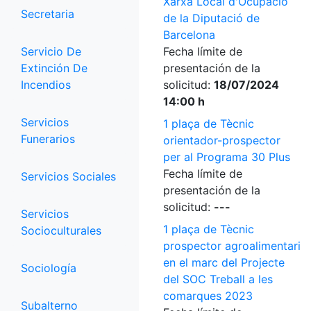
Xarxa Local d'Ocupació
Secretaria
de la Diputació de
Barcelona
Servicio De
Fecha límite de
Extinción De
presentación de la
Incendios
solicitud:
18/07/2024
14:00 h
Servicios
1 plaça de Tècnic
Funerarios
orientador-prospector
per al Programa 30 Plus
Fecha límite de
Servicios Sociales
presentación de la
solicitud:
---
Servicios
1 plaça de Tècnic
Socioculturales
prospector agroalimentari
en el marc del Projecte
Sociología
del SOC Treball a les
comarques 2023
Subalterno