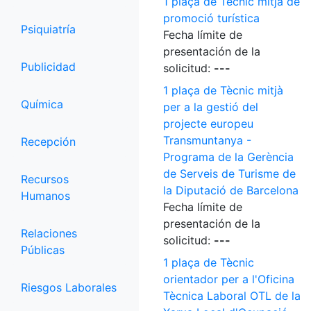
1 plaça de Tècnic mitjà de
promoció turística
Psiquiatría
Fecha límite de
presentación de la
Publicidad
solicitud:
---
1 plaça de Tècnic mitjà
Química
per a la gestió del
projecte europeu
Transmuntanya -
Recepción
Programa de la Gerència
de Serveis de Turisme de
Recursos
la Diputació de Barcelona
Humanos
Fecha límite de
presentación de la
Relaciones
solicitud:
---
Públicas
1 plaça de Tècnic
orientador per a l'Oficina
Riesgos Laborales
Tècnica Laboral OTL de la