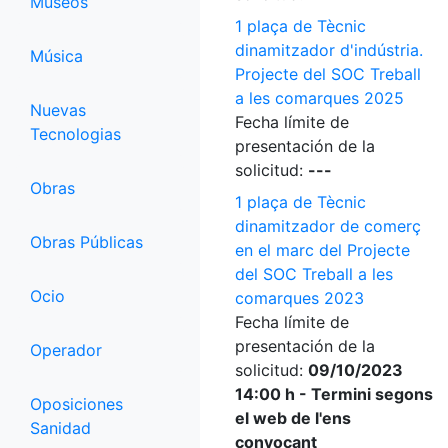
Museos
1 plaça de Tècnic
dinamitzador d'indústria.
Música
Projecte del SOC Treball
a les comarques 2025
Nuevas
Fecha límite de
Tecnologias
presentación de la
solicitud:
---
Obras
1 plaça de Tècnic
dinamitzador de comerç
Obras Públicas
en el marc del Projecte
del SOC Treball a les
Ocio
comarques 2023
Fecha límite de
presentación de la
Operador
solicitud:
09/10/2023
14:00 h - Termini segons
Oposiciones
el web de l'ens
Sanidad
convocant