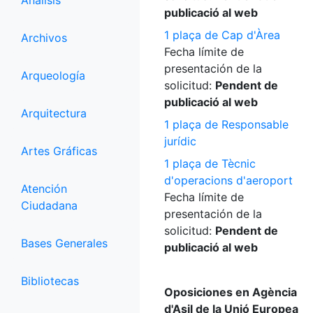
Análisis
publicació al web
1 plaça de Cap d'Àrea
Archivos
Fecha límite de
presentación de la
Arqueología
solicitud:
Pendent de
publicació al web
Arquitectura
1 plaça de Responsable
jurídic
Artes Gráficas
1 plaça de Tècnic
d'operacions d'aeroport
Atención
Fecha límite de
Ciudadana
presentación de la
solicitud:
Pendent de
Bases Generales
publicació al web
Bibliotecas
Oposiciones en Agència
d'Asil de la Unió Europea