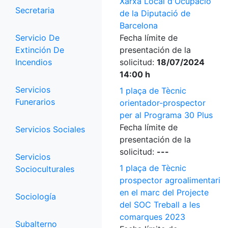
Xarxa Local d'Ocupació
Secretaria
de la Diputació de
Barcelona
Servicio De
Fecha límite de
Extinción De
presentación de la
Incendios
solicitud:
18/07/2024
14:00 h
Servicios
1 plaça de Tècnic
Funerarios
orientador-prospector
per al Programa 30 Plus
Fecha límite de
Servicios Sociales
presentación de la
solicitud:
---
Servicios
1 plaça de Tècnic
Socioculturales
prospector agroalimentari
en el marc del Projecte
Sociología
del SOC Treball a les
comarques 2023
Subalterno