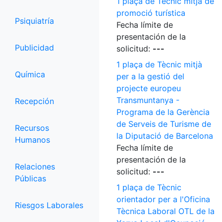
1 plaça de Tècnic mitjà de
promoció turística
Psiquiatría
Fecha límite de
presentación de la
Publicidad
solicitud:
---
1 plaça de Tècnic mitjà
Química
per a la gestió del
projecte europeu
Transmuntanya -
Recepción
Programa de la Gerència
de Serveis de Turisme de
Recursos
la Diputació de Barcelona
Humanos
Fecha límite de
presentación de la
Relaciones
solicitud:
---
Públicas
1 plaça de Tècnic
orientador per a l'Oficina
Riesgos Laborales
Tècnica Laboral OTL de la