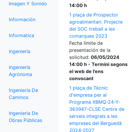
Imagen Y Sonido
14:00 h
1 plaça de Prospector
Información
agroalimentari. Projecte
del SOC treball a les
Informatica
comarques 2023
Fecha límite de
presentación de la
Ingeniería
solicitud:
06/05/2024
14:00 h - Termini segons
Ingeniería
el web de l'ens
Agrónoma
convocant
1 plaça de Tècnic
Ingeniería De
d'empresa per al
Caminos
Programa XBMQ-24-Y-
363947-CLSE Centre de
Ingeniería De
serveis integrals a les
Obras Públicas
empreses del Berguedà
2024-2027