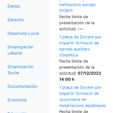
institucions socials
Danza
(FOAP)
Fecha límite de
Derecho
presentación de la
solicitud:
---
Desarrollo Local
1 plaça de Docent per
impartir formació de
Dinamización
serveis auxiliars
Laboral
d'estètica
Fecha límite de
Dinamización
presentación de la
Social
solicitud:
07/12/2023
14:00 h
Documentación
1 plaça de Docent per
impartir formació de
socorrisme en
Economía
instal·lacions aquàtiques
Fecha límite de