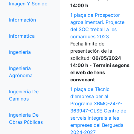
Imagen Y Sonido
14:00 h
1 plaça de Prospector
Información
agroalimentari. Projecte
del SOC treball a les
Informatica
comarques 2023
Fecha límite de
presentación de la
Ingeniería
solicitud:
06/05/2024
14:00 h - Termini segons
Ingeniería
el web de l'ens
Agrónoma
convocant
1 plaça de Tècnic
Ingeniería De
d'empresa per al
Caminos
Programa XBMQ-24-Y-
363947-CLSE Centre de
Ingeniería De
serveis integrals a les
Obras Públicas
empreses del Berguedà
2024-2027