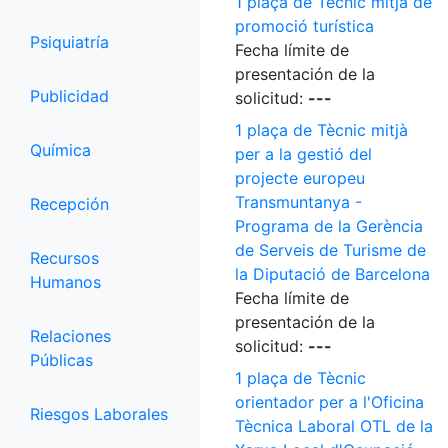
1 plaça de Tècnic mitjà de
promoció turística
Psiquiatría
Fecha límite de
presentación de la
Publicidad
solicitud:
---
1 plaça de Tècnic mitjà
Química
per a la gestió del
projecte europeu
Transmuntanya -
Recepción
Programa de la Gerència
de Serveis de Turisme de
Recursos
la Diputació de Barcelona
Humanos
Fecha límite de
presentación de la
Relaciones
solicitud:
---
Públicas
1 plaça de Tècnic
orientador per a l'Oficina
Riesgos Laborales
Tècnica Laboral OTL de la