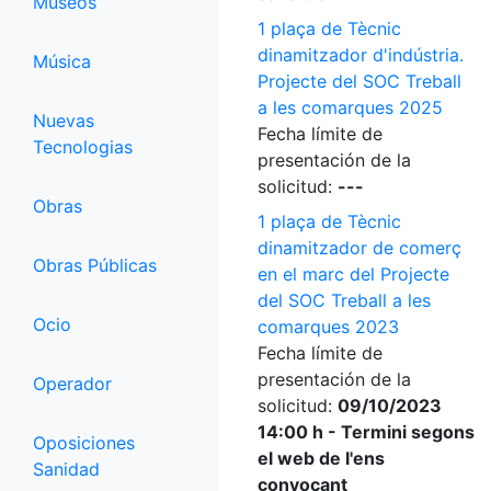
Museos
1 plaça de Tècnic
dinamitzador d'indústria.
Música
Projecte del SOC Treball
a les comarques 2025
Nuevas
Fecha límite de
Tecnologias
presentación de la
solicitud:
---
Obras
1 plaça de Tècnic
dinamitzador de comerç
Obras Públicas
en el marc del Projecte
del SOC Treball a les
Ocio
comarques 2023
Fecha límite de
presentación de la
Operador
solicitud:
09/10/2023
14:00 h - Termini segons
Oposiciones
el web de l'ens
Sanidad
convocant