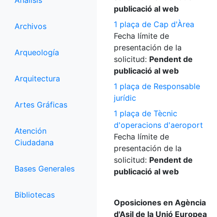
Análisis
publicació al web
1 plaça de Cap d'Àrea
Archivos
Fecha límite de
presentación de la
Arqueología
solicitud:
Pendent de
publicació al web
Arquitectura
1 plaça de Responsable
jurídic
Artes Gráficas
1 plaça de Tècnic
d'operacions d'aeroport
Atención
Fecha límite de
Ciudadana
presentación de la
solicitud:
Pendent de
Bases Generales
publicació al web
Bibliotecas
Oposiciones en Agència
d'Asil de la Unió Europea