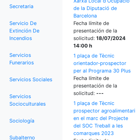
Xarxa Local d'Ocupació
Secretaria
de la Diputació de
Barcelona
Servicio De
Fecha límite de
Extinción De
presentación de la
Incendios
solicitud:
18/07/2024
14:00 h
Servicios
1 plaça de Tècnic
Funerarios
orientador-prospector
per al Programa 30 Plus
Fecha límite de
Servicios Sociales
presentación de la
solicitud:
---
Servicios
1 plaça de Tècnic
Socioculturales
prospector agroalimentari
en el marc del Projecte
Sociología
del SOC Treball a les
comarques 2023
Subalterno