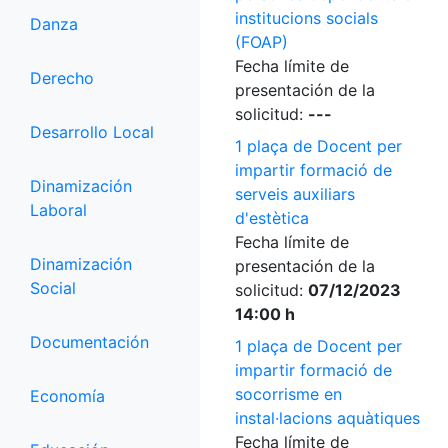
institucions socials
Danza
(FOAP)
Fecha límite de
Derecho
presentación de la
solicitud:
---
Desarrollo Local
1 plaça de Docent per
impartir formació de
Dinamización
serveis auxiliars
Laboral
d'estètica
Fecha límite de
Dinamización
presentación de la
Social
solicitud:
07/12/2023
14:00 h
Documentación
1 plaça de Docent per
impartir formació de
socorrisme en
Economía
instal·lacions aquàtiques
Fecha límite de