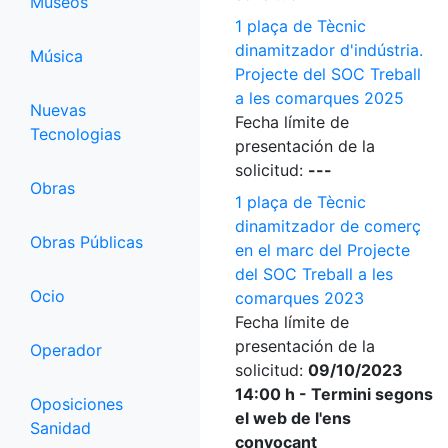
Museos
1 plaça de Tècnic
dinamitzador d'indústria.
Música
Projecte del SOC Treball
a les comarques 2025
Nuevas
Fecha límite de
Tecnologias
presentación de la
solicitud:
---
Obras
1 plaça de Tècnic
dinamitzador de comerç
Obras Públicas
en el marc del Projecte
del SOC Treball a les
Ocio
comarques 2023
Fecha límite de
presentación de la
Operador
solicitud:
09/10/2023
14:00 h - Termini segons
Oposiciones
el web de l'ens
Sanidad
convocant