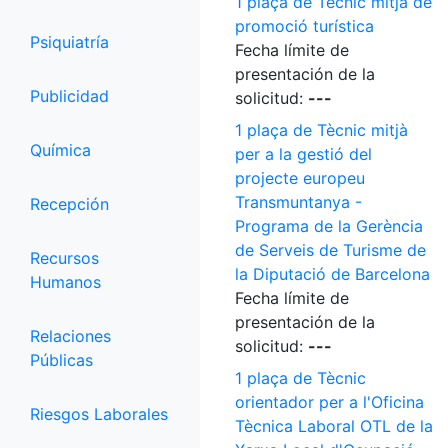
1 plaça de Tècnic mitjà de
promoció turística
Psiquiatría
Fecha límite de
presentación de la
Publicidad
solicitud:
---
1 plaça de Tècnic mitjà
Química
per a la gestió del
projecte europeu
Transmuntanya -
Recepción
Programa de la Gerència
de Serveis de Turisme de
Recursos
la Diputació de Barcelona
Humanos
Fecha límite de
presentación de la
Relaciones
solicitud:
---
Públicas
1 plaça de Tècnic
orientador per a l'Oficina
Riesgos Laborales
Tècnica Laboral OTL de la