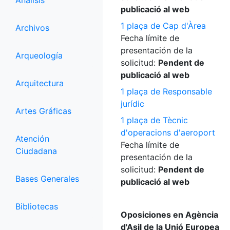
Análisis
publicació al web
1 plaça de Cap d'Àrea
Archivos
Fecha límite de
presentación de la
Arqueología
solicitud:
Pendent de
publicació al web
Arquitectura
1 plaça de Responsable
jurídic
Artes Gráficas
1 plaça de Tècnic
d'operacions d'aeroport
Atención
Fecha límite de
Ciudadana
presentación de la
solicitud:
Pendent de
Bases Generales
publicació al web
Bibliotecas
Oposiciones en Agència
d'Asil de la Unió Europea