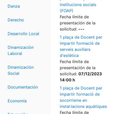
institucions socials
Danza
(FOAP)
Fecha límite de
Derecho
presentación de la
solicitud:
---
Desarrollo Local
1 plaça de Docent per
impartir formació de
Dinamización
serveis auxiliars
Laboral
d'estètica
Fecha límite de
Dinamización
presentación de la
Social
solicitud:
07/12/2023
14:00 h
Documentación
1 plaça de Docent per
impartir formació de
socorrisme en
Economía
instal·lacions aquàtiques
Fecha límite de