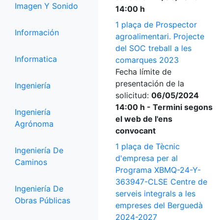
Imagen Y Sonido
14:00 h
1 plaça de Prospector
Información
agroalimentari. Projecte
del SOC treball a les
Informatica
comarques 2023
Fecha límite de
presentación de la
Ingeniería
solicitud:
06/05/2024
14:00 h - Termini segons
Ingeniería
el web de l'ens
Agrónoma
convocant
1 plaça de Tècnic
Ingeniería De
d'empresa per al
Caminos
Programa XBMQ-24-Y-
363947-CLSE Centre de
Ingeniería De
serveis integrals a les
Obras Públicas
empreses del Berguedà
2024-2027