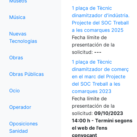
Museos
1 plaça de Tècnic
dinamitzador d'indústria.
Música
Projecte del SOC Treball
a les comarques 2025
Nuevas
Fecha límite de
Tecnologias
presentación de la
solicitud:
---
Obras
1 plaça de Tècnic
dinamitzador de comerç
Obras Públicas
en el marc del Projecte
del SOC Treball a les
Ocio
comarques 2023
Fecha límite de
presentación de la
Operador
solicitud:
09/10/2023
14:00 h - Termini segons
Oposiciones
el web de l'ens
Sanidad
convocant