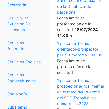
Xarxa Local d'Ocupació
Secretaria
de la Diputació de
Barcelona
Servicio De
Fecha límite de
Extinción De
presentación de la
Incendios
solicitud:
18/07/2024
14:00 h
Servicios
1 plaça de Tècnic
Funerarios
orientador-prospector
per al Programa 30 Plus
Fecha límite de
Servicios Sociales
presentación de la
solicitud:
---
Servicios
1 plaça de Tècnic
Socioculturales
prospector agroalimentari
en el marc del Projecte
Sociología
del SOC Treball a les
comarques 2023
Subalterno