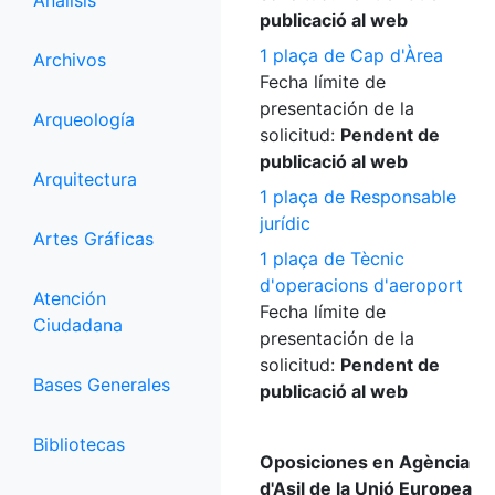
Análisis
publicació al web
1 plaça de Cap d'Àrea
Archivos
Fecha límite de
presentación de la
Arqueología
solicitud:
Pendent de
publicació al web
Arquitectura
1 plaça de Responsable
jurídic
Artes Gráficas
1 plaça de Tècnic
d'operacions d'aeroport
Atención
Fecha límite de
Ciudadana
presentación de la
solicitud:
Pendent de
Bases Generales
publicació al web
Bibliotecas
Oposiciones en Agència
d'Asil de la Unió Europea