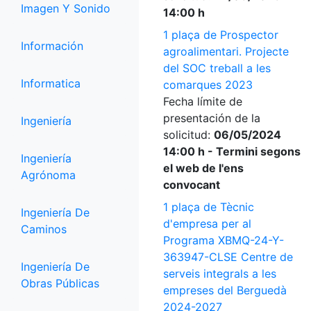
Imagen Y Sonido
14:00 h
1 plaça de Prospector
Información
agroalimentari. Projecte
del SOC treball a les
Informatica
comarques 2023
Fecha límite de
presentación de la
Ingeniería
solicitud:
06/05/2024
14:00 h - Termini segons
Ingeniería
el web de l'ens
Agrónoma
convocant
1 plaça de Tècnic
Ingeniería De
d'empresa per al
Caminos
Programa XBMQ-24-Y-
363947-CLSE Centre de
Ingeniería De
serveis integrals a les
Obras Públicas
empreses del Berguedà
2024-2027