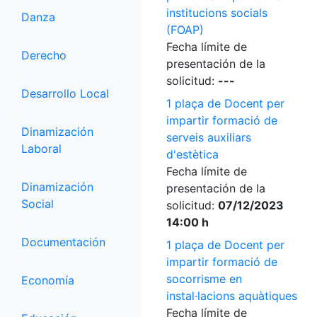
institucions socials
Danza
(FOAP)
Fecha límite de
Derecho
presentación de la
solicitud:
---
Desarrollo Local
1 plaça de Docent per
impartir formació de
Dinamización
serveis auxiliars
Laboral
d'estètica
Fecha límite de
Dinamización
presentación de la
Social
solicitud:
07/12/2023
14:00 h
Documentación
1 plaça de Docent per
impartir formació de
socorrisme en
Economía
instal·lacions aquàtiques
Fecha límite de