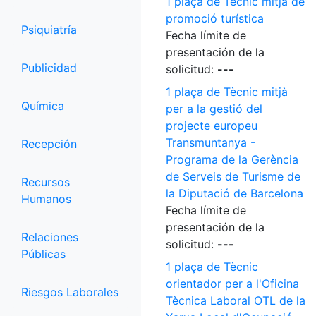
1 plaça de Tècnic mitjà de
promoció turística
Psiquiatría
Fecha límite de
presentación de la
Publicidad
solicitud:
---
1 plaça de Tècnic mitjà
Química
per a la gestió del
projecte europeu
Transmuntanya -
Recepción
Programa de la Gerència
de Serveis de Turisme de
Recursos
la Diputació de Barcelona
Humanos
Fecha límite de
presentación de la
Relaciones
solicitud:
---
Públicas
1 plaça de Tècnic
orientador per a l'Oficina
Riesgos Laborales
Tècnica Laboral OTL de la