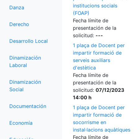
institucions socials
Danza
(FOAP)
Fecha límite de
Derecho
presentación de la
solicitud:
---
Desarrollo Local
1 plaça de Docent per
impartir formació de
Dinamización
serveis auxiliars
Laboral
d'estètica
Fecha límite de
Dinamización
presentación de la
Social
solicitud:
07/12/2023
14:00 h
Documentación
1 plaça de Docent per
impartir formació de
socorrisme en
Economía
instal·lacions aquàtiques
Fecha límite de