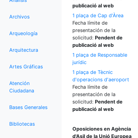
Análisis
publicació al web
1 plaça de Cap d'Àrea
Archivos
Fecha límite de
presentación de la
Arqueología
solicitud:
Pendent de
publicació al web
Arquitectura
1 plaça de Responsable
jurídic
Artes Gráficas
1 plaça de Tècnic
d'operacions d'aeroport
Atención
Fecha límite de
Ciudadana
presentación de la
solicitud:
Pendent de
Bases Generales
publicació al web
Bibliotecas
Oposiciones en Agència
d'Asil de la Unió Europea