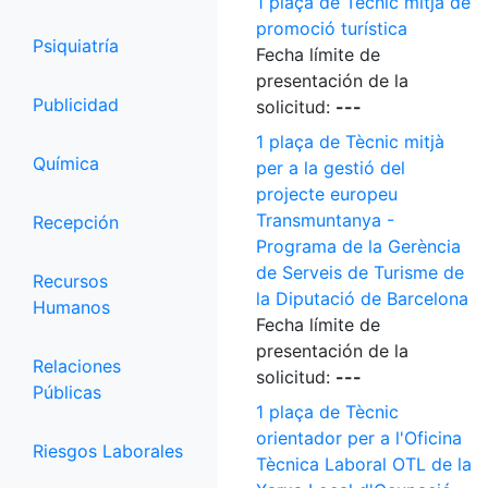
1 plaça de Tècnic mitjà de
promoció turística
Psiquiatría
Fecha límite de
presentación de la
Publicidad
solicitud:
---
1 plaça de Tècnic mitjà
Química
per a la gestió del
projecte europeu
Transmuntanya -
Recepción
Programa de la Gerència
de Serveis de Turisme de
Recursos
la Diputació de Barcelona
Humanos
Fecha límite de
presentación de la
Relaciones
solicitud:
---
Públicas
1 plaça de Tècnic
orientador per a l'Oficina
Riesgos Laborales
Tècnica Laboral OTL de la