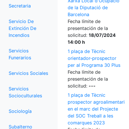
Xarxa Local d'Ocupació
Secretaria
de la Diputació de
Barcelona
Servicio De
Fecha límite de
Extinción De
presentación de la
Incendios
solicitud:
18/07/2024
14:00 h
Servicios
1 plaça de Tècnic
Funerarios
orientador-prospector
per al Programa 30 Plus
Fecha límite de
Servicios Sociales
presentación de la
solicitud:
---
Servicios
1 plaça de Tècnic
Socioculturales
prospector agroalimentari
en el marc del Projecte
Sociología
del SOC Treball a les
comarques 2023
Subalterno