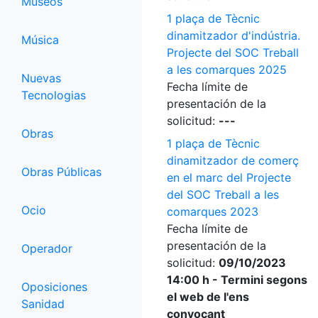
Museos
1 plaça de Tècnic
dinamitzador d'indústria.
Música
Projecte del SOC Treball
a les comarques 2025
Nuevas
Fecha límite de
Tecnologias
presentación de la
solicitud:
---
Obras
1 plaça de Tècnic
dinamitzador de comerç
Obras Públicas
en el marc del Projecte
del SOC Treball a les
Ocio
comarques 2023
Fecha límite de
presentación de la
Operador
solicitud:
09/10/2023
14:00 h - Termini segons
Oposiciones
el web de l'ens
Sanidad
convocant