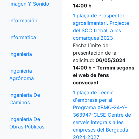
Imagen Y Sonido
14:00 h
1 plaça de Prospector
Información
agroalimentari. Projecte
del SOC treball a les
Informatica
comarques 2023
Fecha límite de
presentación de la
Ingeniería
solicitud:
06/05/2024
14:00 h - Termini segons
Ingeniería
el web de l'ens
Agrónoma
convocant
1 plaça de Tècnic
Ingeniería De
d'empresa per al
Caminos
Programa XBMQ-24-Y-
363947-CLSE Centre de
Ingeniería De
serveis integrals a les
Obras Públicas
empreses del Berguedà
2024-2027