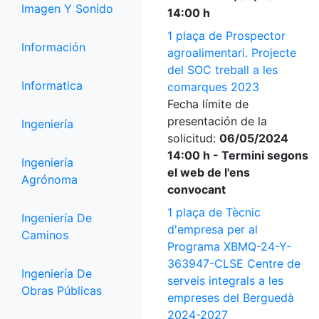
Imagen Y Sonido
14:00 h
1 plaça de Prospector
Información
agroalimentari. Projecte
del SOC treball a les
Informatica
comarques 2023
Fecha límite de
presentación de la
Ingeniería
solicitud:
06/05/2024
14:00 h - Termini segons
Ingeniería
el web de l'ens
Agrónoma
convocant
1 plaça de Tècnic
Ingeniería De
d'empresa per al
Caminos
Programa XBMQ-24-Y-
363947-CLSE Centre de
Ingeniería De
serveis integrals a les
Obras Públicas
empreses del Berguedà
2024-2027