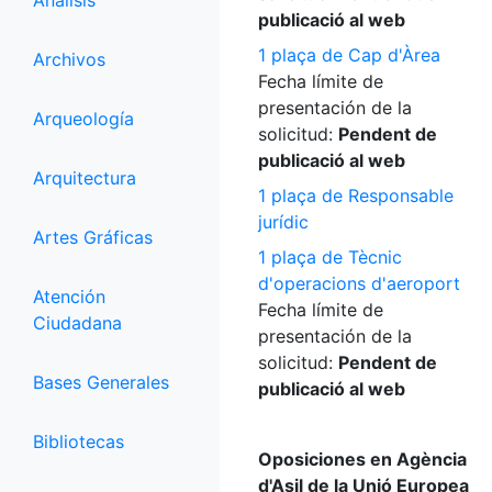
Análisis
publicació al web
1 plaça de Cap d'Àrea
Archivos
Fecha límite de
presentación de la
Arqueología
solicitud:
Pendent de
publicació al web
Arquitectura
1 plaça de Responsable
jurídic
Artes Gráficas
1 plaça de Tècnic
d'operacions d'aeroport
Atención
Fecha límite de
Ciudadana
presentación de la
solicitud:
Pendent de
Bases Generales
publicació al web
Bibliotecas
Oposiciones en Agència
d'Asil de la Unió Europea