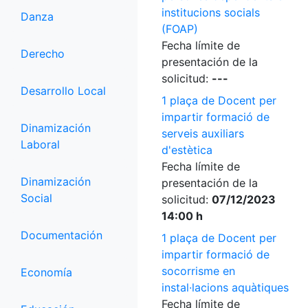
institucions socials
Danza
(FOAP)
Fecha límite de
Derecho
presentación de la
solicitud:
---
Desarrollo Local
1 plaça de Docent per
impartir formació de
Dinamización
serveis auxiliars
Laboral
d'estètica
Fecha límite de
Dinamización
presentación de la
Social
solicitud:
07/12/2023
14:00 h
Documentación
1 plaça de Docent per
impartir formació de
socorrisme en
Economía
instal·lacions aquàtiques
Fecha límite de