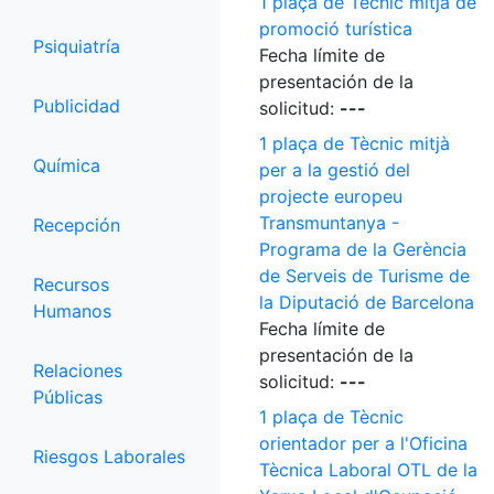
1 plaça de Tècnic mitjà de
promoció turística
Psiquiatría
Fecha límite de
presentación de la
Publicidad
solicitud:
---
1 plaça de Tècnic mitjà
Química
per a la gestió del
projecte europeu
Transmuntanya -
Recepción
Programa de la Gerència
de Serveis de Turisme de
Recursos
la Diputació de Barcelona
Humanos
Fecha límite de
presentación de la
Relaciones
solicitud:
---
Públicas
1 plaça de Tècnic
orientador per a l'Oficina
Riesgos Laborales
Tècnica Laboral OTL de la