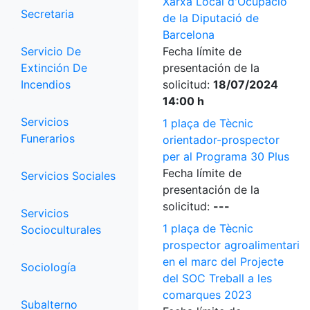
Xarxa Local d'Ocupació
Secretaria
de la Diputació de
Barcelona
Servicio De
Fecha límite de
Extinción De
presentación de la
Incendios
solicitud:
18/07/2024
14:00 h
Servicios
1 plaça de Tècnic
Funerarios
orientador-prospector
per al Programa 30 Plus
Fecha límite de
Servicios Sociales
presentación de la
solicitud:
---
Servicios
1 plaça de Tècnic
Socioculturales
prospector agroalimentari
en el marc del Projecte
Sociología
del SOC Treball a les
comarques 2023
Subalterno