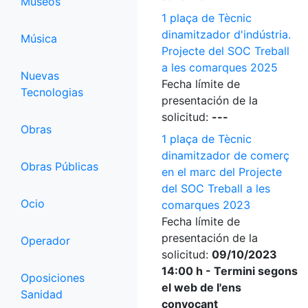
Museos
1 plaça de Tècnic
dinamitzador d'indústria.
Música
Projecte del SOC Treball
a les comarques 2025
Nuevas
Fecha límite de
Tecnologias
presentación de la
solicitud:
---
Obras
1 plaça de Tècnic
dinamitzador de comerç
Obras Públicas
en el marc del Projecte
del SOC Treball a les
Ocio
comarques 2023
Fecha límite de
presentación de la
Operador
solicitud:
09/10/2023
14:00 h - Termini segons
Oposiciones
el web de l'ens
Sanidad
convocant