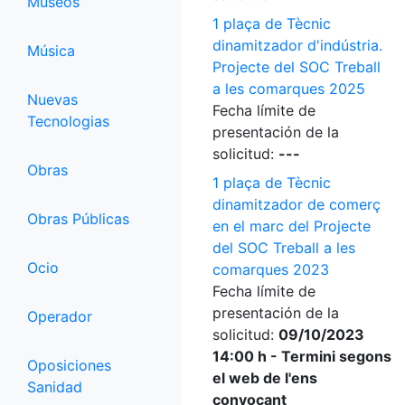
Museos
1 plaça de Tècnic
dinamitzador d'indústria.
Música
Projecte del SOC Treball
a les comarques 2025
Nuevas
Fecha límite de
Tecnologias
presentación de la
solicitud:
---
Obras
1 plaça de Tècnic
dinamitzador de comerç
Obras Públicas
en el marc del Projecte
del SOC Treball a les
Ocio
comarques 2023
Fecha límite de
presentación de la
Operador
solicitud:
09/10/2023
14:00 h - Termini segons
Oposiciones
el web de l'ens
Sanidad
convocant