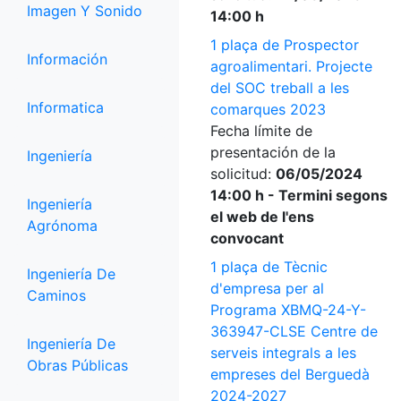
Imagen Y Sonido
14:00 h
1 plaça de Prospector
Información
agroalimentari. Projecte
del SOC treball a les
Informatica
comarques 2023
Fecha límite de
presentación de la
Ingeniería
solicitud:
06/05/2024
14:00 h - Termini segons
Ingeniería
el web de l'ens
Agrónoma
convocant
1 plaça de Tècnic
Ingeniería De
d'empresa per al
Caminos
Programa XBMQ-24-Y-
363947-CLSE Centre de
Ingeniería De
serveis integrals a les
Obras Públicas
empreses del Berguedà
2024-2027