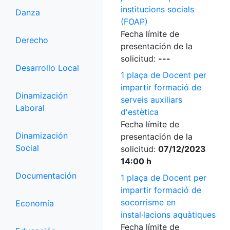
institucions socials
Danza
(FOAP)
Fecha límite de
Derecho
presentación de la
solicitud:
---
Desarrollo Local
1 plaça de Docent per
impartir formació de
Dinamización
serveis auxiliars
Laboral
d'estètica
Fecha límite de
Dinamización
presentación de la
Social
solicitud:
07/12/2023
14:00 h
Documentación
1 plaça de Docent per
impartir formació de
socorrisme en
Economía
instal·lacions aquàtiques
Fecha límite de