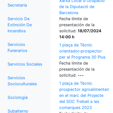
Xarxa Local d'Ocupació
Secretaria
de la Diputació de
Barcelona
Servicio De
Fecha límite de
Extinción De
presentación de la
Incendios
solicitud:
18/07/2024
14:00 h
Servicios
1 plaça de Tècnic
Funerarios
orientador-prospector
per al Programa 30 Plus
Fecha límite de
Servicios Sociales
presentación de la
solicitud:
---
Servicios
1 plaça de Tècnic
Socioculturales
prospector agroalimentari
en el marc del Projecte
Sociología
del SOC Treball a les
comarques 2023
Subalterno