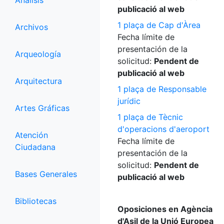
Análisis
publicació al web
1 plaça de Cap d'Àrea
Archivos
Fecha límite de
presentación de la
Arqueología
solicitud:
Pendent de
publicació al web
Arquitectura
1 plaça de Responsable
jurídic
Artes Gráficas
1 plaça de Tècnic
d'operacions d'aeroport
Atención
Fecha límite de
Ciudadana
presentación de la
solicitud:
Pendent de
Bases Generales
publicació al web
Bibliotecas
Oposiciones en Agència
d'Asil de la Unió Europea