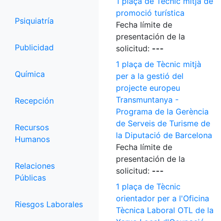
1 plaça de Tècnic mitjà de
promoció turística
Psiquiatría
Fecha límite de
presentación de la
Publicidad
solicitud:
---
1 plaça de Tècnic mitjà
Química
per a la gestió del
projecte europeu
Transmuntanya -
Recepción
Programa de la Gerència
de Serveis de Turisme de
Recursos
la Diputació de Barcelona
Humanos
Fecha límite de
presentación de la
Relaciones
solicitud:
---
Públicas
1 plaça de Tècnic
orientador per a l'Oficina
Riesgos Laborales
Tècnica Laboral OTL de la