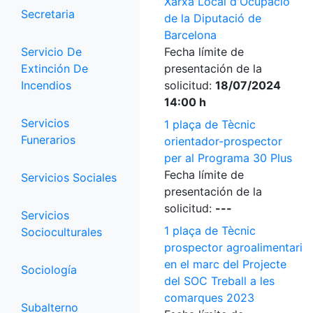
Xarxa Local d'Ocupació
Secretaria
de la Diputació de
Barcelona
Servicio De
Fecha límite de
Extinción De
presentación de la
Incendios
solicitud:
18/07/2024
14:00 h
Servicios
1 plaça de Tècnic
Funerarios
orientador-prospector
per al Programa 30 Plus
Fecha límite de
Servicios Sociales
presentación de la
solicitud:
---
Servicios
1 plaça de Tècnic
Socioculturales
prospector agroalimentari
en el marc del Projecte
Sociología
del SOC Treball a les
comarques 2023
Subalterno