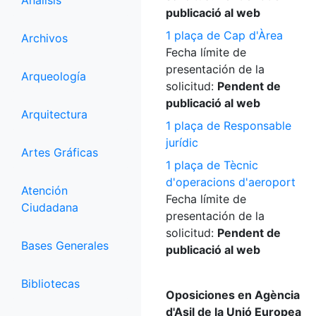
Análisis
publicació al web
1 plaça de Cap d'Àrea
Archivos
Fecha límite de
presentación de la
Arqueología
solicitud:
Pendent de
publicació al web
Arquitectura
1 plaça de Responsable
jurídic
Artes Gráficas
1 plaça de Tècnic
d'operacions d'aeroport
Atención
Fecha límite de
Ciudadana
presentación de la
solicitud:
Pendent de
Bases Generales
publicació al web
Bibliotecas
Oposiciones en Agència
d'Asil de la Unió Europea