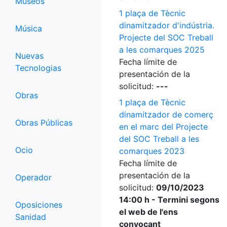
Museos
1 plaça de Tècnic
dinamitzador d'indústria.
Música
Projecte del SOC Treball
a les comarques 2025
Nuevas
Fecha límite de
Tecnologias
presentación de la
solicitud:
---
Obras
1 plaça de Tècnic
dinamitzador de comerç
Obras Públicas
en el marc del Projecte
del SOC Treball a les
Ocio
comarques 2023
Fecha límite de
presentación de la
Operador
solicitud:
09/10/2023
14:00 h - Termini segons
Oposiciones
el web de l'ens
Sanidad
convocant