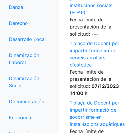
institucions socials
Danza
(FOAP)
Fecha límite de
Derecho
presentación de la
solicitud:
---
Desarrollo Local
1 plaça de Docent per
impartir formació de
Dinamización
serveis auxiliars
Laboral
d'estètica
Fecha límite de
Dinamización
presentación de la
Social
solicitud:
07/12/2023
14:00 h
Documentación
1 plaça de Docent per
impartir formació de
socorrisme en
Economía
instal·lacions aquàtiques
Fecha límite de