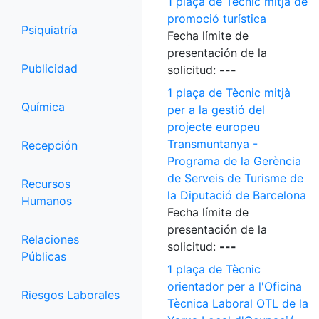
1 plaça de Tècnic mitjà de
promoció turística
Psiquiatría
Fecha límite de
presentación de la
Publicidad
solicitud:
---
1 plaça de Tècnic mitjà
Química
per a la gestió del
projecte europeu
Transmuntanya -
Recepción
Programa de la Gerència
de Serveis de Turisme de
Recursos
la Diputació de Barcelona
Humanos
Fecha límite de
presentación de la
Relaciones
solicitud:
---
Públicas
1 plaça de Tècnic
orientador per a l'Oficina
Riesgos Laborales
Tècnica Laboral OTL de la