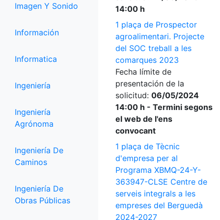
Imagen Y Sonido
14:00 h
1 plaça de Prospector
Información
agroalimentari. Projecte
del SOC treball a les
Informatica
comarques 2023
Fecha límite de
presentación de la
Ingeniería
solicitud:
06/05/2024
14:00 h - Termini segons
Ingeniería
el web de l'ens
Agrónoma
convocant
1 plaça de Tècnic
Ingeniería De
d'empresa per al
Caminos
Programa XBMQ-24-Y-
363947-CLSE Centre de
Ingeniería De
serveis integrals a les
Obras Públicas
empreses del Berguedà
2024-2027