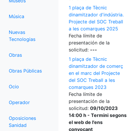
Museos
1 plaça de Tècnic
dinamitzador d'indústria.
Música
Projecte del SOC Treball
a les comarques 2025
Nuevas
Fecha límite de
Tecnologias
presentación de la
solicitud:
---
Obras
1 plaça de Tècnic
dinamitzador de comerç
Obras Públicas
en el marc del Projecte
del SOC Treball a les
Ocio
comarques 2023
Fecha límite de
presentación de la
Operador
solicitud:
09/10/2023
14:00 h - Termini segons
Oposiciones
el web de l'ens
Sanidad
convocant