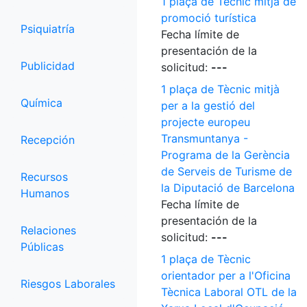
1 plaça de Tècnic mitjà de
promoció turística
Psiquiatría
Fecha límite de
presentación de la
Publicidad
solicitud:
---
1 plaça de Tècnic mitjà
Química
per a la gestió del
projecte europeu
Transmuntanya -
Recepción
Programa de la Gerència
de Serveis de Turisme de
Recursos
la Diputació de Barcelona
Humanos
Fecha límite de
presentación de la
Relaciones
solicitud:
---
Públicas
1 plaça de Tècnic
orientador per a l'Oficina
Riesgos Laborales
Tècnica Laboral OTL de la