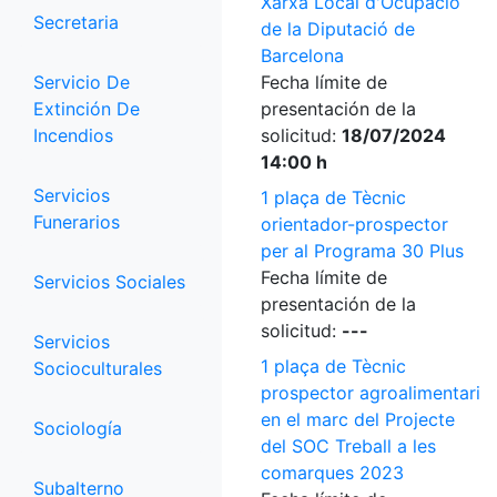
Xarxa Local d'Ocupació
Secretaria
de la Diputació de
Barcelona
Servicio De
Fecha límite de
Extinción De
presentación de la
Incendios
solicitud:
18/07/2024
14:00 h
Servicios
1 plaça de Tècnic
Funerarios
orientador-prospector
per al Programa 30 Plus
Fecha límite de
Servicios Sociales
presentación de la
solicitud:
---
Servicios
1 plaça de Tècnic
Socioculturales
prospector agroalimentari
en el marc del Projecte
Sociología
del SOC Treball a les
comarques 2023
Subalterno