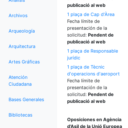
Análisis
publicació al web
1 plaça de Cap d'Àrea
Archivos
Fecha límite de
presentación de la
Arqueología
solicitud:
Pendent de
publicació al web
Arquitectura
1 plaça de Responsable
jurídic
Artes Gráficas
1 plaça de Tècnic
d'operacions d'aeroport
Atención
Fecha límite de
Ciudadana
presentación de la
solicitud:
Pendent de
Bases Generales
publicació al web
Bibliotecas
Oposiciones en Agència
d'Asil de la Unió Europea