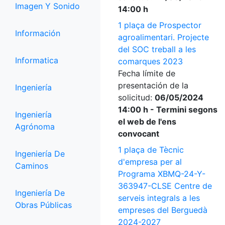
Imagen Y Sonido
14:00 h
1 plaça de Prospector
Información
agroalimentari. Projecte
del SOC treball a les
Informatica
comarques 2023
Fecha límite de
presentación de la
Ingeniería
solicitud:
06/05/2024
14:00 h - Termini segons
Ingeniería
el web de l'ens
Agrónoma
convocant
1 plaça de Tècnic
Ingeniería De
d'empresa per al
Caminos
Programa XBMQ-24-Y-
363947-CLSE Centre de
Ingeniería De
serveis integrals a les
Obras Públicas
empreses del Berguedà
2024-2027