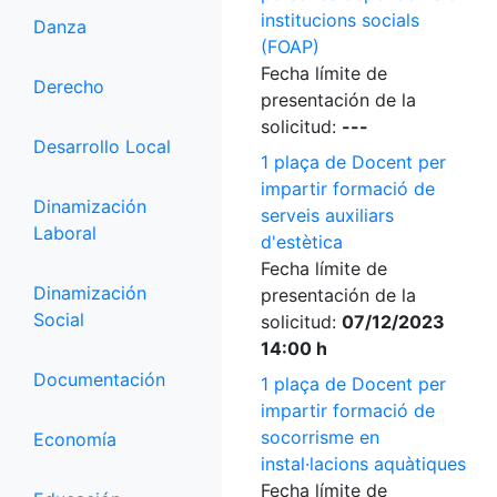
institucions socials
Danza
(FOAP)
Fecha límite de
Derecho
presentación de la
solicitud:
---
Desarrollo Local
1 plaça de Docent per
impartir formació de
Dinamización
serveis auxiliars
Laboral
d'estètica
Fecha límite de
Dinamización
presentación de la
Social
solicitud:
07/12/2023
14:00 h
Documentación
1 plaça de Docent per
impartir formació de
socorrisme en
Economía
instal·lacions aquàtiques
Fecha límite de