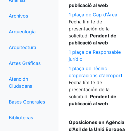
Análisis
publicació al web
1 plaça de Cap d'Àrea
Archivos
Fecha límite de
presentación de la
Arqueología
solicitud:
Pendent de
publicació al web
Arquitectura
1 plaça de Responsable
jurídic
Artes Gráficas
1 plaça de Tècnic
d'operacions d'aeroport
Atención
Fecha límite de
Ciudadana
presentación de la
solicitud:
Pendent de
Bases Generales
publicació al web
Bibliotecas
Oposiciones en Agència
d'Asil de la Unió Europea