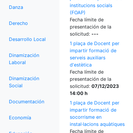
institucions socials
Danza
(FOAP)
Fecha límite de
Derecho
presentación de la
solicitud:
---
Desarrollo Local
1 plaça de Docent per
impartir formació de
Dinamización
serveis auxiliars
Laboral
d'estètica
Fecha límite de
Dinamización
presentación de la
Social
solicitud:
07/12/2023
14:00 h
Documentación
1 plaça de Docent per
impartir formació de
socorrisme en
Economía
instal·lacions aquàtiques
Fecha límite de