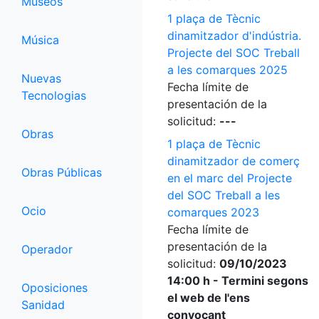
Museos
1 plaça de Tècnic
dinamitzador d'indústria.
Música
Projecte del SOC Treball
a les comarques 2025
Nuevas
Fecha límite de
Tecnologias
presentación de la
solicitud:
---
Obras
1 plaça de Tècnic
dinamitzador de comerç
Obras Públicas
en el marc del Projecte
del SOC Treball a les
Ocio
comarques 2023
Fecha límite de
presentación de la
Operador
solicitud:
09/10/2023
14:00 h - Termini segons
Oposiciones
el web de l'ens
Sanidad
convocant