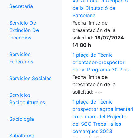
Xarxa Local d'Ocupació
Secretaria
de la Diputació de
Barcelona
Servicio De
Fecha límite de
Extinción De
presentación de la
Incendios
solicitud:
18/07/2024
14:00 h
Servicios
1 plaça de Tècnic
Funerarios
orientador-prospector
per al Programa 30 Plus
Fecha límite de
Servicios Sociales
presentación de la
solicitud:
---
Servicios
1 plaça de Tècnic
Socioculturales
prospector agroalimentari
en el marc del Projecte
Sociología
del SOC Treball a les
comarques 2023
Subalterno