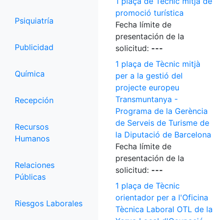
1 plaça de Tècnic mitjà de
promoció turística
Psiquiatría
Fecha límite de
presentación de la
Publicidad
solicitud:
---
1 plaça de Tècnic mitjà
Química
per a la gestió del
projecte europeu
Transmuntanya -
Recepción
Programa de la Gerència
de Serveis de Turisme de
Recursos
la Diputació de Barcelona
Humanos
Fecha límite de
presentación de la
Relaciones
solicitud:
---
Públicas
1 plaça de Tècnic
orientador per a l'Oficina
Riesgos Laborales
Tècnica Laboral OTL de la