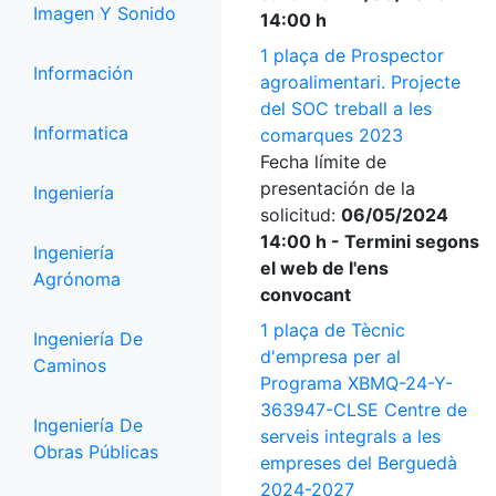
Imagen Y Sonido
14:00 h
1 plaça de Prospector
Información
agroalimentari. Projecte
del SOC treball a les
Informatica
comarques 2023
Fecha límite de
presentación de la
Ingeniería
solicitud:
06/05/2024
14:00 h - Termini segons
Ingeniería
el web de l'ens
Agrónoma
convocant
1 plaça de Tècnic
Ingeniería De
d'empresa per al
Caminos
Programa XBMQ-24-Y-
363947-CLSE Centre de
Ingeniería De
serveis integrals a les
Obras Públicas
empreses del Berguedà
2024-2027