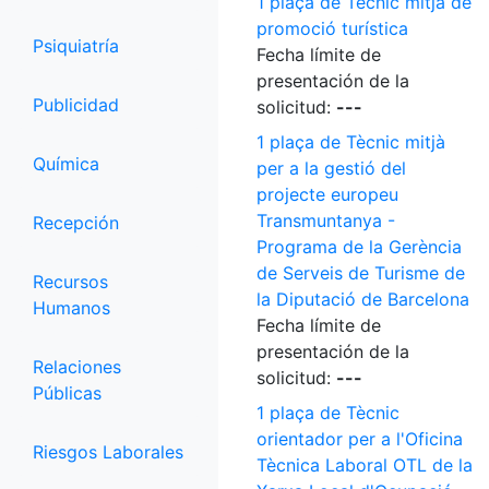
1 plaça de Tècnic mitjà de
promoció turística
Psiquiatría
Fecha límite de
presentación de la
Publicidad
solicitud:
---
1 plaça de Tècnic mitjà
Química
per a la gestió del
projecte europeu
Transmuntanya -
Recepción
Programa de la Gerència
de Serveis de Turisme de
Recursos
la Diputació de Barcelona
Humanos
Fecha límite de
presentación de la
Relaciones
solicitud:
---
Públicas
1 plaça de Tècnic
orientador per a l'Oficina
Riesgos Laborales
Tècnica Laboral OTL de la