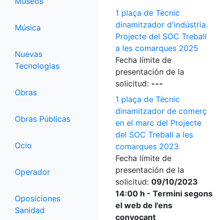
Museos
1 plaça de Tècnic
dinamitzador d'indústria.
Música
Projecte del SOC Treball
a les comarques 2025
Nuevas
Fecha límite de
Tecnologias
presentación de la
solicitud:
---
Obras
1 plaça de Tècnic
dinamitzador de comerç
Obras Públicas
en el marc del Projecte
del SOC Treball a les
Ocio
comarques 2023
Fecha límite de
presentación de la
Operador
solicitud:
09/10/2023
14:00 h - Termini segons
Oposiciones
el web de l'ens
Sanidad
convocant