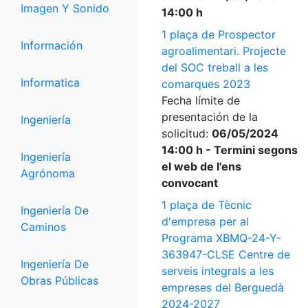
Imagen Y Sonido
14:00 h
1 plaça de Prospector
Información
agroalimentari. Projecte
del SOC treball a les
Informatica
comarques 2023
Fecha límite de
presentación de la
Ingeniería
solicitud:
06/05/2024
14:00 h - Termini segons
Ingeniería
el web de l'ens
Agrónoma
convocant
1 plaça de Tècnic
Ingeniería De
d'empresa per al
Caminos
Programa XBMQ-24-Y-
363947-CLSE Centre de
Ingeniería De
serveis integrals a les
Obras Públicas
empreses del Berguedà
2024-2027