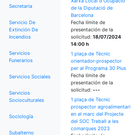
Xarxa Local d'Ocupació
Secretaria
de la Diputació de
Barcelona
Servicio De
Fecha límite de
Extinción De
presentación de la
Incendios
solicitud:
18/07/2024
14:00 h
Servicios
1 plaça de Tècnic
Funerarios
orientador-prospector
per al Programa 30 Plus
Fecha límite de
Servicios Sociales
presentación de la
solicitud:
---
Servicios
1 plaça de Tècnic
Socioculturales
prospector agroalimentari
en el marc del Projecte
Sociología
del SOC Treball a les
comarques 2023
Subalterno