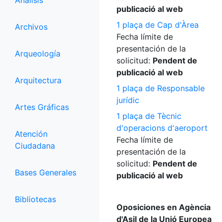
Análisis
publicació al web
1 plaça de Cap d'Àrea
Archivos
Fecha límite de
presentación de la
Arqueología
solicitud:
Pendent de
publicació al web
Arquitectura
1 plaça de Responsable
jurídic
Artes Gráficas
1 plaça de Tècnic
d'operacions d'aeroport
Atención
Fecha límite de
Ciudadana
presentación de la
solicitud:
Pendent de
Bases Generales
publicació al web
Bibliotecas
Oposiciones en Agència
d'Asil de la Unió Europea