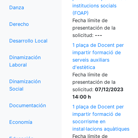
institucions socials
Danza
(FOAP)
Fecha límite de
Derecho
presentación de la
solicitud:
---
Desarrollo Local
1 plaça de Docent per
impartir formació de
Dinamización
serveis auxiliars
Laboral
d'estètica
Fecha límite de
Dinamización
presentación de la
Social
solicitud:
07/12/2023
14:00 h
Documentación
1 plaça de Docent per
impartir formació de
socorrisme en
Economía
instal·lacions aquàtiques
Fecha límite de