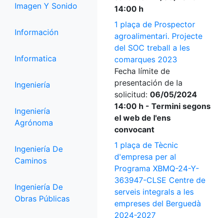
Imagen Y Sonido
14:00 h
1 plaça de Prospector
Información
agroalimentari. Projecte
del SOC treball a les
Informatica
comarques 2023
Fecha límite de
presentación de la
Ingeniería
solicitud:
06/05/2024
14:00 h - Termini segons
Ingeniería
el web de l'ens
Agrónoma
convocant
1 plaça de Tècnic
Ingeniería De
d'empresa per al
Caminos
Programa XBMQ-24-Y-
363947-CLSE Centre de
Ingeniería De
serveis integrals a les
Obras Públicas
empreses del Berguedà
2024-2027