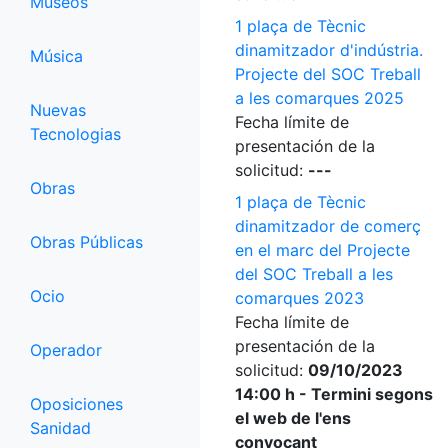
Museos
1 plaça de Tècnic
dinamitzador d'indústria.
Música
Projecte del SOC Treball
a les comarques 2025
Nuevas
Fecha límite de
Tecnologias
presentación de la
solicitud:
---
Obras
1 plaça de Tècnic
dinamitzador de comerç
Obras Públicas
en el marc del Projecte
del SOC Treball a les
Ocio
comarques 2023
Fecha límite de
presentación de la
Operador
solicitud:
09/10/2023
14:00 h - Termini segons
Oposiciones
el web de l'ens
Sanidad
convocant