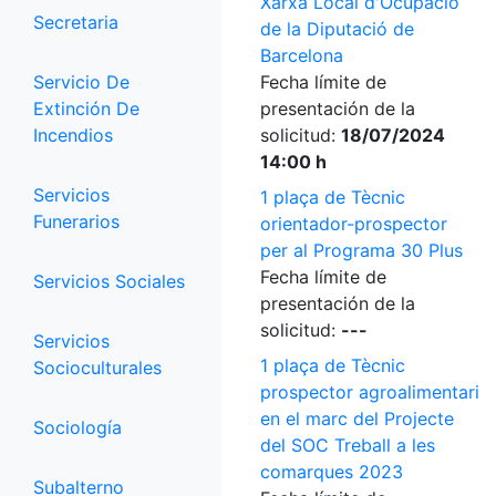
Xarxa Local d'Ocupació
Secretaria
de la Diputació de
Barcelona
Servicio De
Fecha límite de
Extinción De
presentación de la
Incendios
solicitud:
18/07/2024
14:00 h
Servicios
1 plaça de Tècnic
Funerarios
orientador-prospector
per al Programa 30 Plus
Fecha límite de
Servicios Sociales
presentación de la
solicitud:
---
Servicios
1 plaça de Tècnic
Socioculturales
prospector agroalimentari
en el marc del Projecte
Sociología
del SOC Treball a les
comarques 2023
Subalterno