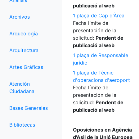
Análisis
publicació al web
1 plaça de Cap d'Àrea
Archivos
Fecha límite de
presentación de la
Arqueología
solicitud:
Pendent de
publicació al web
Arquitectura
1 plaça de Responsable
jurídic
Artes Gráficas
1 plaça de Tècnic
d'operacions d'aeroport
Atención
Fecha límite de
Ciudadana
presentación de la
solicitud:
Pendent de
Bases Generales
publicació al web
Bibliotecas
Oposiciones en Agència
d'Asil de la Unió Europea