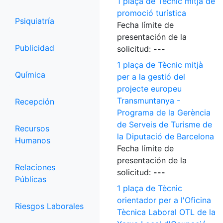
1 plaça de Tècnic mitjà de
promoció turística
Psiquiatría
Fecha límite de
presentación de la
Publicidad
solicitud:
---
1 plaça de Tècnic mitjà
Química
per a la gestió del
projecte europeu
Transmuntanya -
Recepción
Programa de la Gerència
de Serveis de Turisme de
Recursos
la Diputació de Barcelona
Humanos
Fecha límite de
presentación de la
Relaciones
solicitud:
---
Públicas
1 plaça de Tècnic
orientador per a l'Oficina
Riesgos Laborales
Tècnica Laboral OTL de la