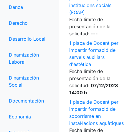
institucions socials
Danza
(FOAP)
Fecha límite de
Derecho
presentación de la
solicitud:
---
Desarrollo Local
1 plaça de Docent per
impartir formació de
Dinamización
serveis auxiliars
Laboral
d'estètica
Fecha límite de
Dinamización
presentación de la
Social
solicitud:
07/12/2023
14:00 h
Documentación
1 plaça de Docent per
impartir formació de
socorrisme en
Economía
instal·lacions aquàtiques
Fecha límite de