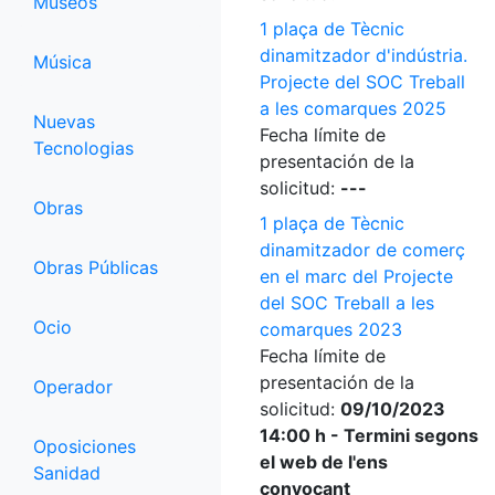
Museos
1 plaça de Tècnic
dinamitzador d'indústria.
Música
Projecte del SOC Treball
a les comarques 2025
Nuevas
Fecha límite de
Tecnologias
presentación de la
solicitud:
---
Obras
1 plaça de Tècnic
dinamitzador de comerç
Obras Públicas
en el marc del Projecte
del SOC Treball a les
Ocio
comarques 2023
Fecha límite de
presentación de la
Operador
solicitud:
09/10/2023
14:00 h - Termini segons
Oposiciones
el web de l'ens
Sanidad
convocant