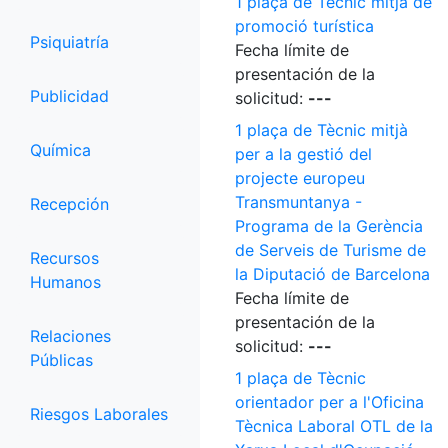
1 plaça de Tècnic mitjà de
promoció turística
Psiquiatría
Fecha límite de
presentación de la
Publicidad
solicitud:
---
1 plaça de Tècnic mitjà
Química
per a la gestió del
projecte europeu
Transmuntanya -
Recepción
Programa de la Gerència
de Serveis de Turisme de
Recursos
la Diputació de Barcelona
Humanos
Fecha límite de
presentación de la
Relaciones
solicitud:
---
Públicas
1 plaça de Tècnic
orientador per a l'Oficina
Riesgos Laborales
Tècnica Laboral OTL de la