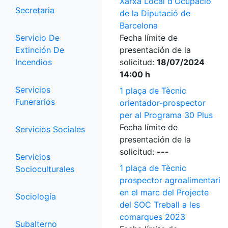
Xarxa Local d'Ocupació
Secretaria
de la Diputació de
Barcelona
Servicio De
Fecha límite de
Extinción De
presentación de la
Incendios
solicitud:
18/07/2024
14:00 h
Servicios
1 plaça de Tècnic
Funerarios
orientador-prospector
per al Programa 30 Plus
Fecha límite de
Servicios Sociales
presentación de la
solicitud:
---
Servicios
1 plaça de Tècnic
Socioculturales
prospector agroalimentari
en el marc del Projecte
Sociología
del SOC Treball a les
comarques 2023
Subalterno