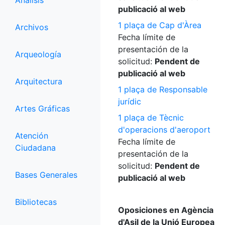
Análisis
publicació al web
1 plaça de Cap d'Àrea
Archivos
Fecha límite de
presentación de la
Arqueología
solicitud:
Pendent de
publicació al web
Arquitectura
1 plaça de Responsable
jurídic
Artes Gráficas
1 plaça de Tècnic
d'operacions d'aeroport
Atención
Fecha límite de
Ciudadana
presentación de la
solicitud:
Pendent de
Bases Generales
publicació al web
Bibliotecas
Oposiciones en Agència
d'Asil de la Unió Europea