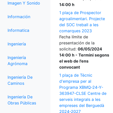
Imagen Y Sonido
14:00 h
1 plaça de Prospector
Información
agroalimentari. Projecte
del SOC treball a les
Informatica
comarques 2023
Fecha límite de
presentación de la
Ingeniería
solicitud:
06/05/2024
14:00 h - Termini segons
Ingeniería
el web de l'ens
Agrónoma
convocant
1 plaça de Tècnic
Ingeniería De
d'empresa per al
Caminos
Programa XBMQ-24-Y-
363947-CLSE Centre de
Ingeniería De
serveis integrals a les
Obras Públicas
empreses del Berguedà
2024-2027