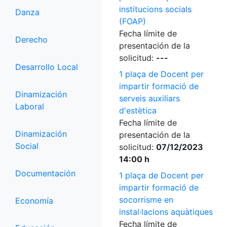
institucions socials
Danza
(FOAP)
Fecha límite de
Derecho
presentación de la
solicitud:
---
Desarrollo Local
1 plaça de Docent per
impartir formació de
Dinamización
serveis auxiliars
Laboral
d'estètica
Fecha límite de
Dinamización
presentación de la
Social
solicitud:
07/12/2023
14:00 h
Documentación
1 plaça de Docent per
impartir formació de
socorrisme en
Economía
instal·lacions aquàtiques
Fecha límite de