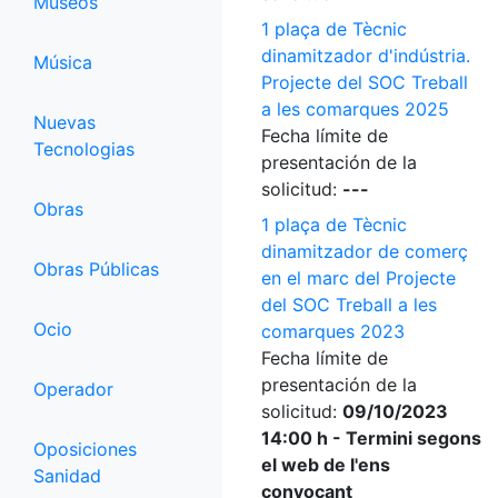
Museos
1 plaça de Tècnic
dinamitzador d'indústria.
Música
Projecte del SOC Treball
a les comarques 2025
Nuevas
Fecha límite de
Tecnologias
presentación de la
solicitud:
---
Obras
1 plaça de Tècnic
dinamitzador de comerç
Obras Públicas
en el marc del Projecte
del SOC Treball a les
Ocio
comarques 2023
Fecha límite de
presentación de la
Operador
solicitud:
09/10/2023
14:00 h - Termini segons
Oposiciones
el web de l'ens
Sanidad
convocant