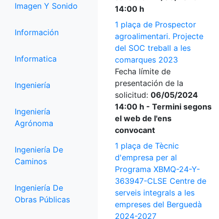
Imagen Y Sonido
14:00 h
1 plaça de Prospector
Información
agroalimentari. Projecte
del SOC treball a les
Informatica
comarques 2023
Fecha límite de
presentación de la
Ingeniería
solicitud:
06/05/2024
14:00 h - Termini segons
Ingeniería
el web de l'ens
Agrónoma
convocant
1 plaça de Tècnic
Ingeniería De
d'empresa per al
Caminos
Programa XBMQ-24-Y-
363947-CLSE Centre de
Ingeniería De
serveis integrals a les
Obras Públicas
empreses del Berguedà
2024-2027