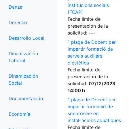
institucions socials
Danza
(FOAP)
Fecha límite de
Derecho
presentación de la
solicitud:
---
Desarrollo Local
1 plaça de Docent per
impartir formació de
Dinamización
serveis auxiliars
Laboral
d'estètica
Fecha límite de
Dinamización
presentación de la
Social
solicitud:
07/12/2023
14:00 h
Documentación
1 plaça de Docent per
impartir formació de
socorrisme en
Economía
instal·lacions aquàtiques
Fecha límite de