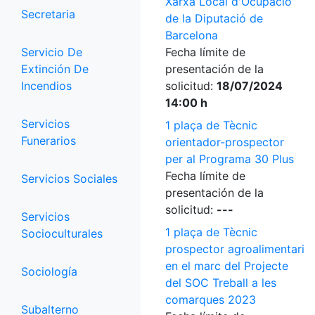
Xarxa Local d'Ocupació
Secretaria
de la Diputació de
Barcelona
Servicio De
Fecha límite de
Extinción De
presentación de la
Incendios
solicitud:
18/07/2024
14:00 h
Servicios
1 plaça de Tècnic
Funerarios
orientador-prospector
per al Programa 30 Plus
Fecha límite de
Servicios Sociales
presentación de la
solicitud:
---
Servicios
1 plaça de Tècnic
Socioculturales
prospector agroalimentari
en el marc del Projecte
Sociología
del SOC Treball a les
comarques 2023
Subalterno