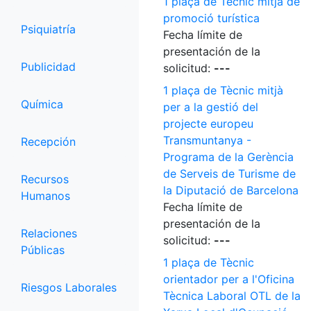
1 plaça de Tècnic mitjà de
promoció turística
Psiquiatría
Fecha límite de
presentación de la
Publicidad
solicitud:
---
1 plaça de Tècnic mitjà
Química
per a la gestió del
projecte europeu
Transmuntanya -
Recepción
Programa de la Gerència
de Serveis de Turisme de
Recursos
la Diputació de Barcelona
Humanos
Fecha límite de
presentación de la
Relaciones
solicitud:
---
Públicas
1 plaça de Tècnic
orientador per a l'Oficina
Riesgos Laborales
Tècnica Laboral OTL de la