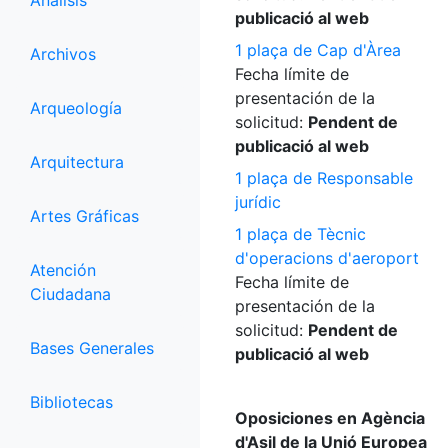
Análisis
publicació al web
1 plaça de Cap d'Àrea
Archivos
Fecha límite de
presentación de la
Arqueología
solicitud:
Pendent de
publicació al web
Arquitectura
1 plaça de Responsable
jurídic
Artes Gráficas
1 plaça de Tècnic
d'operacions d'aeroport
Atención
Fecha límite de
Ciudadana
presentación de la
solicitud:
Pendent de
Bases Generales
publicació al web
Bibliotecas
Oposiciones en Agència
d'Asil de la Unió Europea