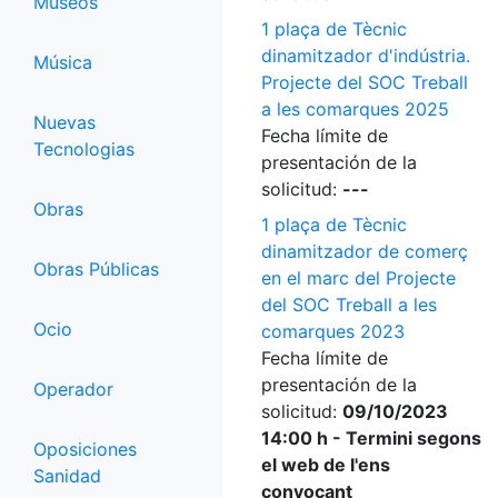
Museos
1 plaça de Tècnic
dinamitzador d'indústria.
Música
Projecte del SOC Treball
a les comarques 2025
Nuevas
Fecha límite de
Tecnologias
presentación de la
solicitud:
---
Obras
1 plaça de Tècnic
dinamitzador de comerç
Obras Públicas
en el marc del Projecte
del SOC Treball a les
Ocio
comarques 2023
Fecha límite de
presentación de la
Operador
solicitud:
09/10/2023
14:00 h - Termini segons
Oposiciones
el web de l'ens
Sanidad
convocant