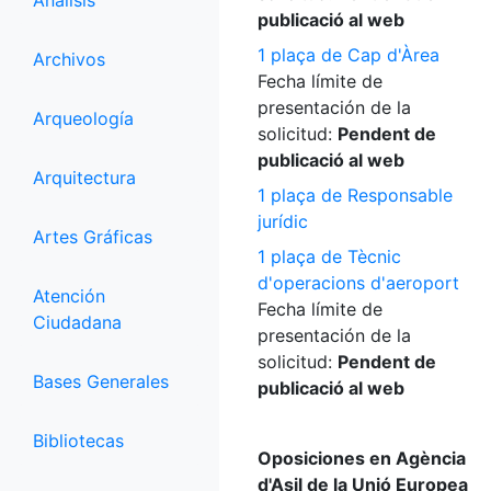
Análisis
publicació al web
1 plaça de Cap d'Àrea
Archivos
Fecha límite de
presentación de la
Arqueología
solicitud:
Pendent de
publicació al web
Arquitectura
1 plaça de Responsable
jurídic
Artes Gráficas
1 plaça de Tècnic
d'operacions d'aeroport
Atención
Fecha límite de
Ciudadana
presentación de la
solicitud:
Pendent de
Bases Generales
publicació al web
Bibliotecas
Oposiciones en Agència
d'Asil de la Unió Europea