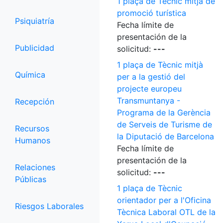
1 plaça de Tècnic mitjà de
promoció turística
Psiquiatría
Fecha límite de
presentación de la
Publicidad
solicitud:
---
1 plaça de Tècnic mitjà
Química
per a la gestió del
projecte europeu
Transmuntanya -
Recepción
Programa de la Gerència
de Serveis de Turisme de
Recursos
la Diputació de Barcelona
Humanos
Fecha límite de
presentación de la
Relaciones
solicitud:
---
Públicas
1 plaça de Tècnic
orientador per a l'Oficina
Riesgos Laborales
Tècnica Laboral OTL de la