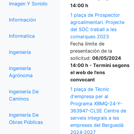
Imagen Y Sonido
14:00 h
1 plaça de Prospector
Información
agroalimentari. Projecte
del SOC treball a les
Informatica
comarques 2023
Fecha límite de
presentación de la
Ingeniería
solicitud:
06/05/2024
14:00 h - Termini segons
Ingeniería
el web de l'ens
Agrónoma
convocant
1 plaça de Tècnic
Ingeniería De
d'empresa per al
Caminos
Programa XBMQ-24-Y-
363947-CLSE Centre de
Ingeniería De
serveis integrals a les
Obras Públicas
empreses del Berguedà
2024-2027