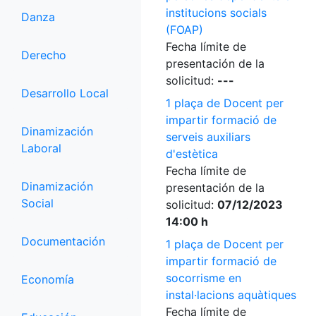
institucions socials
Danza
(FOAP)
Fecha límite de
Derecho
presentación de la
solicitud:
---
Desarrollo Local
1 plaça de Docent per
impartir formació de
Dinamización
serveis auxiliars
Laboral
d'estètica
Fecha límite de
Dinamización
presentación de la
Social
solicitud:
07/12/2023
14:00 h
Documentación
1 plaça de Docent per
impartir formació de
socorrisme en
Economía
instal·lacions aquàtiques
Fecha límite de