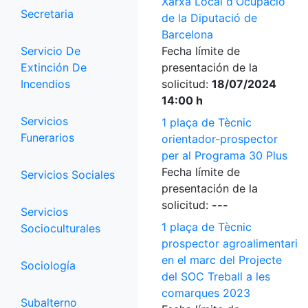
Xarxa Local d'Ocupació
Secretaria
de la Diputació de
Barcelona
Servicio De
Fecha límite de
Extinción De
presentación de la
Incendios
solicitud:
18/07/2024
14:00 h
Servicios
1 plaça de Tècnic
Funerarios
orientador-prospector
per al Programa 30 Plus
Fecha límite de
Servicios Sociales
presentación de la
solicitud:
---
Servicios
1 plaça de Tècnic
Socioculturales
prospector agroalimentari
en el marc del Projecte
Sociología
del SOC Treball a les
comarques 2023
Subalterno