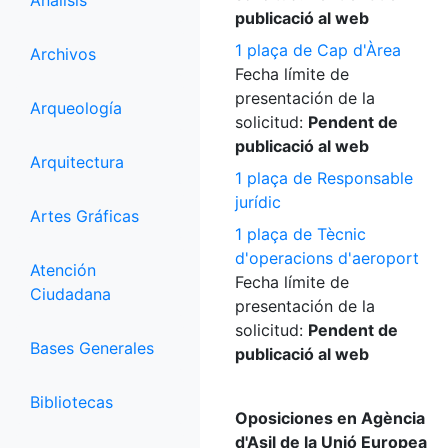
Análisis
publicació al web
1 plaça de Cap d'Àrea
Archivos
Fecha límite de
presentación de la
Arqueología
solicitud:
Pendent de
publicació al web
Arquitectura
1 plaça de Responsable
jurídic
Artes Gráficas
1 plaça de Tècnic
d'operacions d'aeroport
Atención
Fecha límite de
Ciudadana
presentación de la
solicitud:
Pendent de
Bases Generales
publicació al web
Bibliotecas
Oposiciones en Agència
d'Asil de la Unió Europea