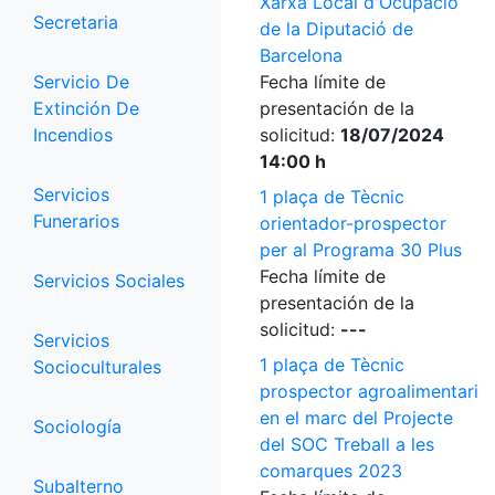
Xarxa Local d'Ocupació
Secretaria
de la Diputació de
Barcelona
Servicio De
Fecha límite de
Extinción De
presentación de la
Incendios
solicitud:
18/07/2024
14:00 h
Servicios
1 plaça de Tècnic
Funerarios
orientador-prospector
per al Programa 30 Plus
Fecha límite de
Servicios Sociales
presentación de la
solicitud:
---
Servicios
1 plaça de Tècnic
Socioculturales
prospector agroalimentari
en el marc del Projecte
Sociología
del SOC Treball a les
comarques 2023
Subalterno