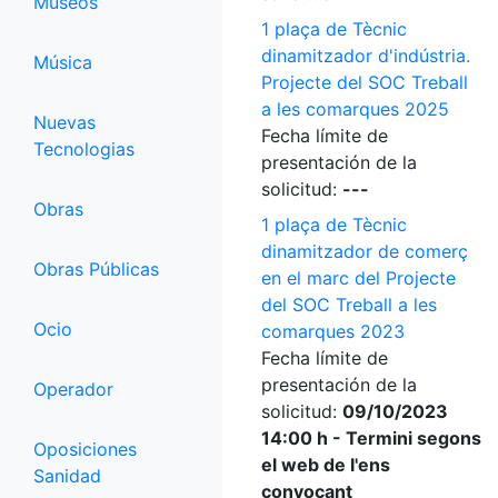
Museos
1 plaça de Tècnic
dinamitzador d'indústria.
Música
Projecte del SOC Treball
a les comarques 2025
Nuevas
Fecha límite de
Tecnologias
presentación de la
solicitud:
---
Obras
1 plaça de Tècnic
dinamitzador de comerç
Obras Públicas
en el marc del Projecte
del SOC Treball a les
Ocio
comarques 2023
Fecha límite de
presentación de la
Operador
solicitud:
09/10/2023
14:00 h - Termini segons
Oposiciones
el web de l'ens
Sanidad
convocant