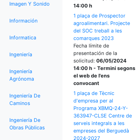
Imagen Y Sonido
14:00 h
1 plaça de Prospector
Información
agroalimentari. Projecte
del SOC treball a les
Informatica
comarques 2023
Fecha límite de
presentación de la
Ingeniería
solicitud:
06/05/2024
14:00 h - Termini segons
Ingeniería
el web de l'ens
Agrónoma
convocant
1 plaça de Tècnic
Ingeniería De
d'empresa per al
Caminos
Programa XBMQ-24-Y-
363947-CLSE Centre de
Ingeniería De
serveis integrals a les
Obras Públicas
empreses del Berguedà
2024-2027