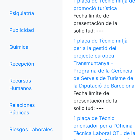
1 plaça de Tècnic mitjà de
promoció turística
Psiquiatría
Fecha límite de
presentación de la
Publicidad
solicitud:
---
1 plaça de Tècnic mitjà
Química
per a la gestió del
projecte europeu
Transmuntanya -
Recepción
Programa de la Gerència
de Serveis de Turisme de
Recursos
la Diputació de Barcelona
Humanos
Fecha límite de
presentación de la
Relaciones
solicitud:
---
Públicas
1 plaça de Tècnic
orientador per a l'Oficina
Riesgos Laborales
Tècnica Laboral OTL de la