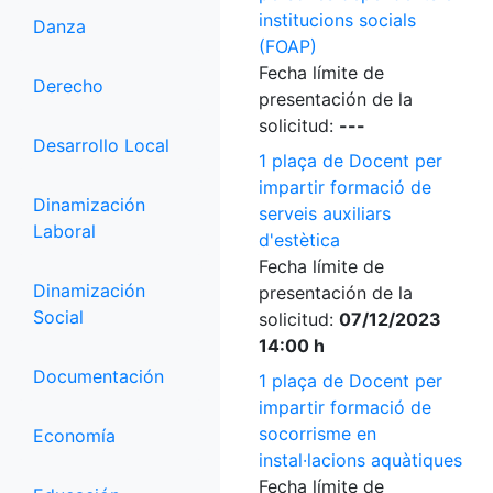
institucions socials
Danza
(FOAP)
Fecha límite de
Derecho
presentación de la
solicitud:
---
Desarrollo Local
1 plaça de Docent per
impartir formació de
Dinamización
serveis auxiliars
Laboral
d'estètica
Fecha límite de
Dinamización
presentación de la
Social
solicitud:
07/12/2023
14:00 h
Documentación
1 plaça de Docent per
impartir formació de
socorrisme en
Economía
instal·lacions aquàtiques
Fecha límite de