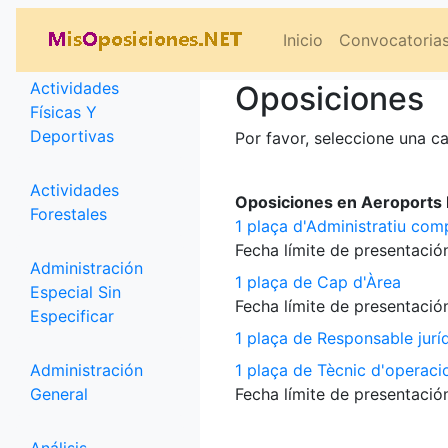
Categorías
Inicio
Convocatoria
Actividades
Oposiciones
Físicas Y
Deportivas
Por favor, seleccione una ca
Actividades
Oposiciones en Aeroports P
Forestales
1 plaça d'Administratiu com
Fecha límite de presentación
Administración
1 plaça de Cap d'Àrea
Especial Sin
Fecha límite de presentación
Especificar
1 plaça de Responsable jurí
Administración
1 plaça de Tècnic d'operaci
General
Fecha límite de presentación