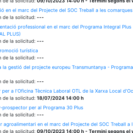
 de la solicitud:
09/10/2023 14:00 h - Termini segons el 
ió en el marc del Projecte del SOC Treball a les comarque
 de la solicitud:
---
ientació professional en el marc del Programa Integral Plus
AL PLUS)
 de la solicitud:
---
romoció turística
 de la solicitud:
---
 a la gestió del projecte europeu Transmuntanya - Programa
 de la solicitud:
---
r per a l'Oficina Tècnica Laboral OTL de la Xarxa Local d'O
 de la solicitud:
18/07/2024 14:00 h
r-prospector per al Programa 30 Plus
 de la solicitud:
---
r agroalimentari en el marc del Projecte del SOC Treball 
 de la solicitud:
09/10/2023 14:00 h - Termini segons el 